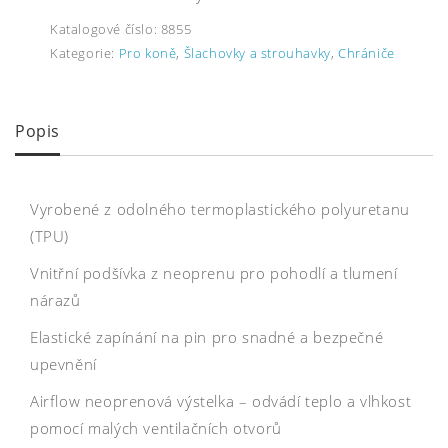
Katalogové číslo:
8855
Kategorie:
Pro koně
,
Šlachovky a strouhavky
,
Chrániče
Popis
Vyrobené z odolného termoplastického polyuretanu
(TPU)
Vnitřní podšívka z neoprenu pro pohodlí a tlumení
nárazů
Elastické zapínání na pin pro snadné a bezpečné
upevnění
Airflow neoprenová výstelka – odvádí teplo a vlhkost
pomocí malých ventilačních otvorů