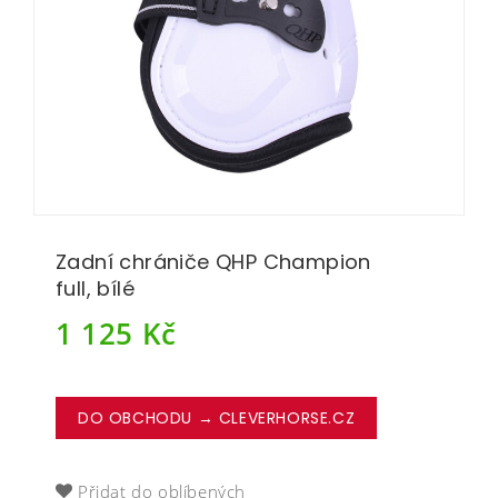
Zadní chrániče QHP Champion
full, bílé
1 125
Kč
DO OBCHODU → CLEVERHORSE.CZ
Přidat do oblíbených