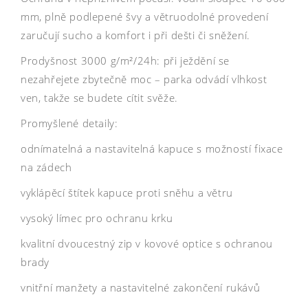
mm, plně podlepené švy a větruodolné provedení
zaručují sucho a komfort i při dešti či sněžení.
Prodyšnost 3000 g/m²/24h: při ježdění se
nezahřejete zbytečně moc – parka odvádí vlhkost
ven, takže se budete cítit svěže.
Promyšlené detaily:
odnímatelná a nastavitelná kapuce s možností fixace
na zádech
vyklápěcí štítek kapuce proti sněhu a větru
vysoký límec pro ochranu krku
kvalitní dvoucestný zip v kovové optice s ochranou
brady
vnitřní manžety a nastavitelné zakončení rukávů