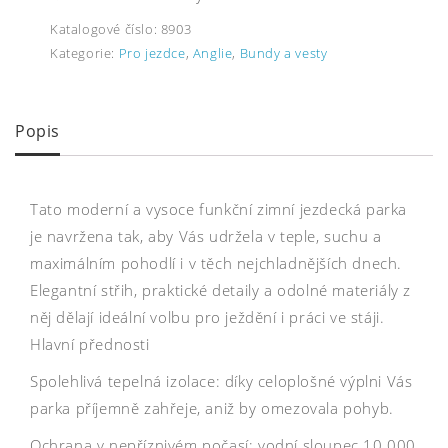
Katalogové číslo:
8903
Kategorie:
Pro jezdce
,
Anglie
,
Bundy a vesty
Popis
Tato moderní a vysoce funkční zimní jezdecká parka
je navržena tak, aby Vás udržela v teple, suchu a
maximálním pohodlí i v těch nejchladnějších dnech.
Elegantní střih, praktické detaily a odolné materiály z
něj dělají ideální volbu pro ježdění i práci ve stáji.
Hlavní přednosti
Spolehlivá tepelná izolace: díky celoplošné výplni Vás
parka příjemně zahřeje, aniž by omezovala pohyb.
Ochrana v nepříznivém počasí: vodní sloupec 10 000