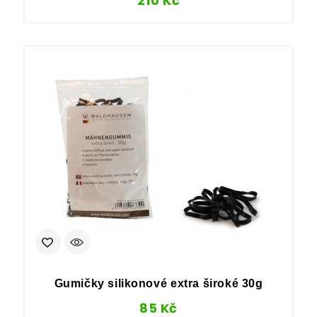
210
Kč
Gumičky silikonové extra široké 30g
85
Kč