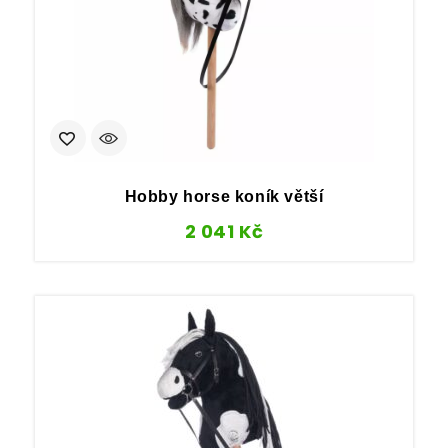
Hobby horse koník větší
2 041
Kč