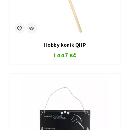
Hobby koník QHP
1 447
Kč