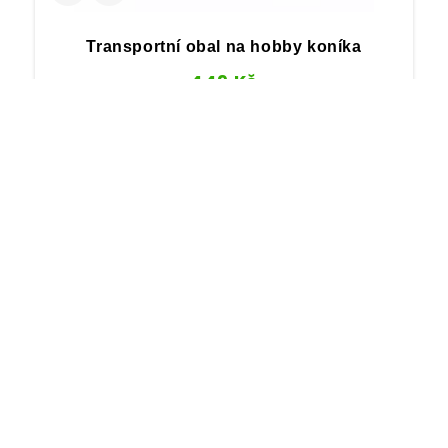
Transportní obal na hobby koníka
449
Kč
1
2
→
NEPŘEHLÉDNĚTE
SLEDUJTE NÁS