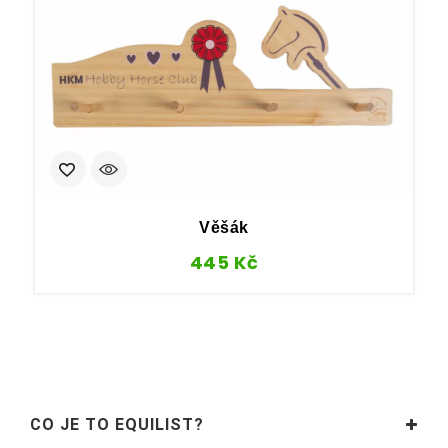
Věšák
445
Kč
CO JE TO EQUILIST?