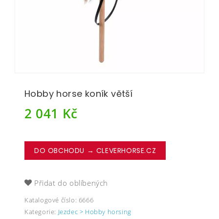
Hobby horse koník větší
2 041
Kč
DO OBCHODU → CLEVERHORSE.CZ
Přidat do oblíbených
Katalogové číslo:
6666
Kategorie:
Jezdec > Hobby horsing