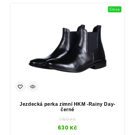
Sleva
Jezdecká perka zimní HKM -Rainy Day-
černé
1 150
Kč
630
Kč