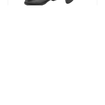
Zimní perka boty na koně ELT
1 615
Kč