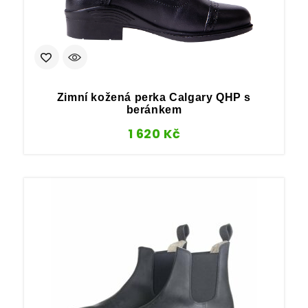
Zimní kožená perka Calgary QHP s
beránkem
1 620
Kč