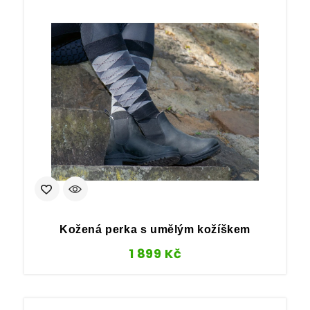
Kožená perka s umělým kožíškem
1 899
Kč