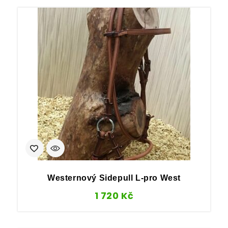
Westernový Sidepull L-pro West
1 720
Kč