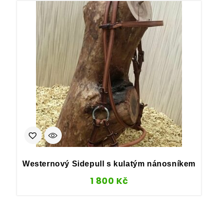
Westernový Sidepull s kulatým nánosníkem
1 800
Kč