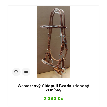
Westernový Sidepull Beads zdobený
kamínky
2 080
Kč