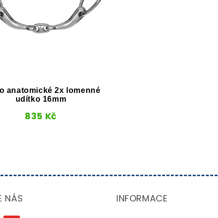
lo anatomické 2x lomenné
udítko 16mm
835
Kč
E NÁS
INFORMACE