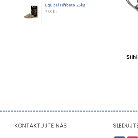
Equital Hříbata 25kg
758
Kč
Stih
KONTAKTUJTE NÁS
SLEDUJT