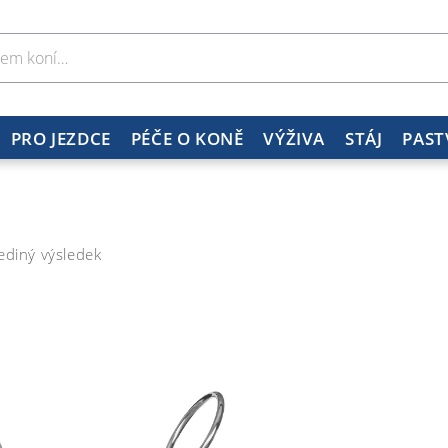
PRO JEZDCE
PÉČE O KONĚ
VÝŽIVA
STÁJ
PAST
ediný výsledek