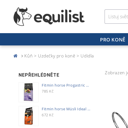
PRO KONĚ
Kůň > Uzdečky pro koně > Udidla
Zobrazen j
NEPŘEHLÉDNĚTE
Fitmin horse Progastric 20kg
785
Kč
Fitmin horse Müsli Ideal 20kg
672
Kč