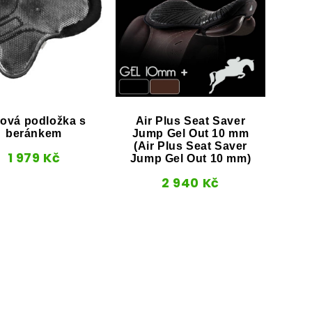
ová podložka s
Ge
Air Plus Seat Saver
beránkem
Pium
Jump Gel Out 10 mm
(Air Plus Seat Saver
1 979
Kč
Jump Gel Out 10 mm)
2 940
Kč