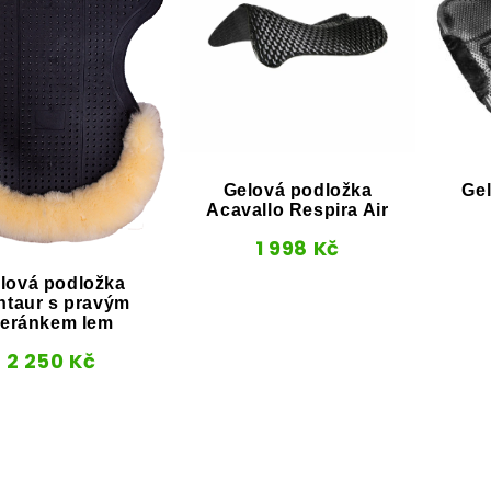
Gelová podložka
Gel
Acavallo Respira Air
1 998
Kč
lová podložka
ntaur s pravým
eránkem lem
2 250
Kč