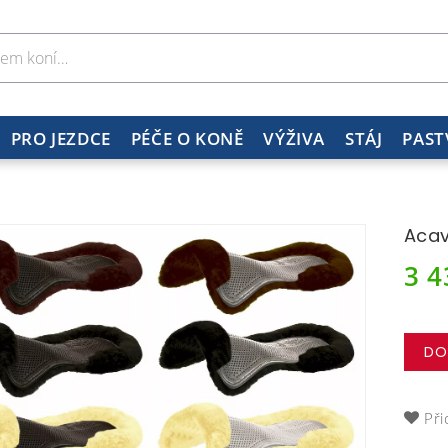
PRO JEZDCE
PÉČE O KONĚ
VÝŽIVA
STÁJ
PAST
Acav
3 
DO
Při