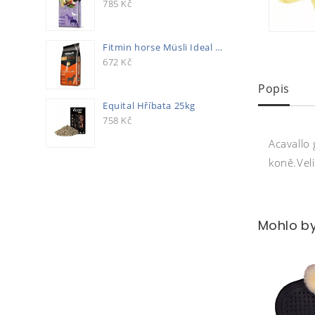
785
Kč
Fitmin horse Müsli Ideal 20kg
672
Kč
Popis
Equital Hříbata 25kg
758
Kč
Acavallo
koně.Veli
Mohlo by