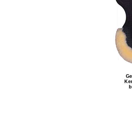
Ge
Ke
b