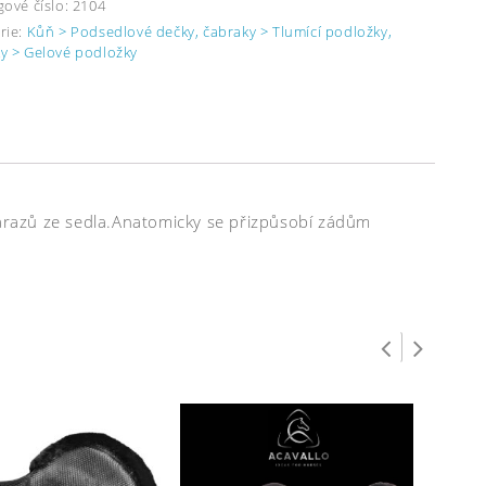
gové číslo:
2104
rie:
Kůň > Podsedlové dečky, čabraky > Tlumící podložky,
y > Gelové podložky
nárazů ze sedla.Anatomicky se přizpůsobí zádům