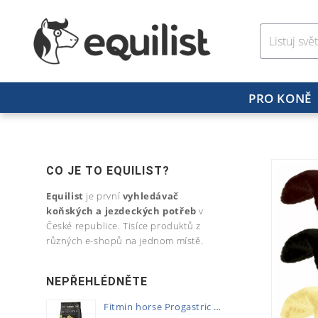
PRO KONĚ
CO JE TO EQUILIST?
Equilist
je první
vyhledávač
koňských a jezdeckých potřeb
v
České republice. Tisíce produktů z
různých e-shopů na jednom místě.
NEPŘEHLÉDNĚTE
Fitmin horse Progastric 20kg