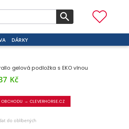
VA
DÁRKY
allo gelová podložka s EKO vlnou
437
Kč
 OBCHODU → CLEVERHORSE.CZ
dat do oblíbených