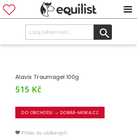
Alavis Traumagel 100g
515
Kč
DO OBCHODU → DOBRÁ-MISKA.CZ
Přidat do oblíbených