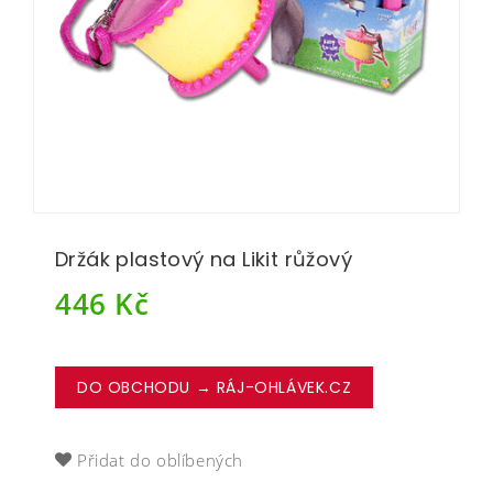
Držák plastový na Likit růžový
446
Kč
DO OBCHODU → RÁJ-OHLÁVEK.CZ
Přidat do oblíbených