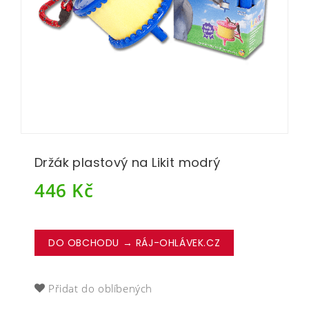
Držák plastový na Likit modrý
446
Kč
DO OBCHODU → RÁJ-OHLÁVEK.CZ
Přidat do oblíbených