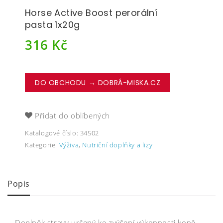
Horse Active Boost perorální
pasta 1x20g
316
Kč
DO OBCHODU → DOBRÁ-MISKA.CZ
Přidat do oblíbených
Katalogové číslo:
34502
Kategorie:
Výživa
,
Nutriční doplňky a lizy
Popis
Doplněk stravy určený ke zvýšení výkonnosti koně,