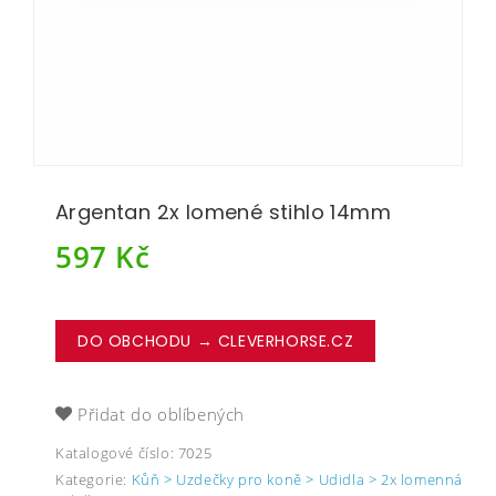
Argentan 2x lomené stihlo 14mm
597
Kč
DO OBCHODU → CLEVERHORSE.CZ
Přidat do oblíbených
Katalogové číslo:
7025
Kategorie:
Kůň > Uzdečky pro koně > Udidla > 2x lomenná