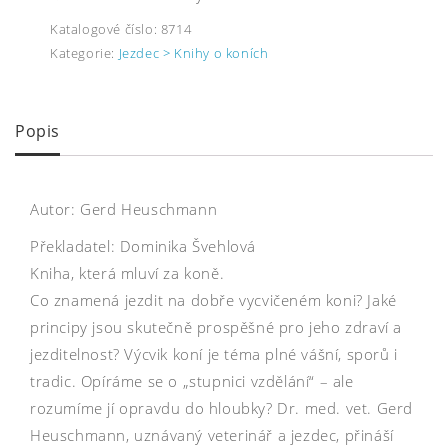
Katalogové číslo:
8714
Kategorie:
Jezdec > Knihy o koních
Popis
Autor: Gerd Heuschmann
Překladatel: Dominika Švehlová
Kniha, která mluví za koně.
Co znamená jezdit na dobře vycvičeném koni? Jaké
principy jsou skutečně prospěšné pro jeho zdraví a
jezditelnost? Výcvik koní je téma plné vášní, sporů i
tradic. Opíráme se o „stupnici vzdělání“ – ale
rozumíme jí opravdu do hloubky? Dr. med. vet. Gerd
Heuschmann, uznávaný veterinář a jezdec, přináší