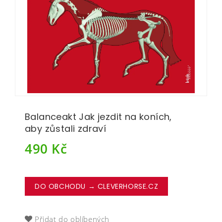
Balanceakt Jak jezdit na koních,
aby zůstali zdraví
490
Kč
DO OBCHODU → CLEVERHORSE.CZ
Přidat do oblíbených