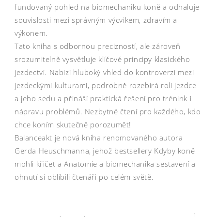
fundovaný pohled na biomechaniku koně a odhaluje
souvislosti mezi správným výcvikem, zdravím a
výkonem.
Tato kniha s odbornou precizností, ale zároveň
srozumitelně vysvětluje klíčové principy klasického
jezdectví. Nabízí hluboký vhled do kontroverzí mezi
jezdeckými kulturami, podrobně rozebírá roli jezdce
a jeho sedu a přináší praktická řešení pro trénink i
nápravu problémů. Nezbytné čtení pro každého, kdo
chce koním skutečně porozumět!
Balanceakt je nová kniha renomovaného autora
Gerda Heuschmanna, jehož bestsellery Kdyby koně
mohli křičet a Anatomie a biomechanika sestavení a
ohnutí si oblíbili čtenáři po celém světě.