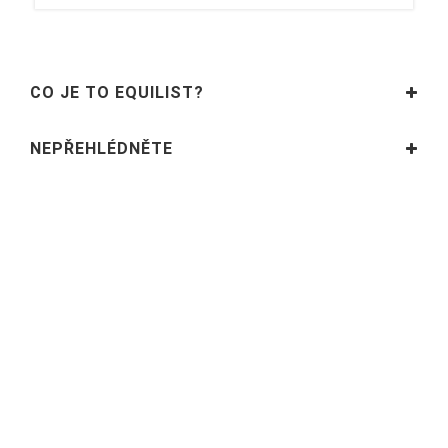
CO JE TO EQUILIST?
NEPŘEHLÉDNĚTE
SLEDUJTE NÁS
INFORMACE
PARTNEŘI
© 2018 - 2021 | Equilist.cz - 1. Vyhledávač koňských a jezdeckých
potřeb