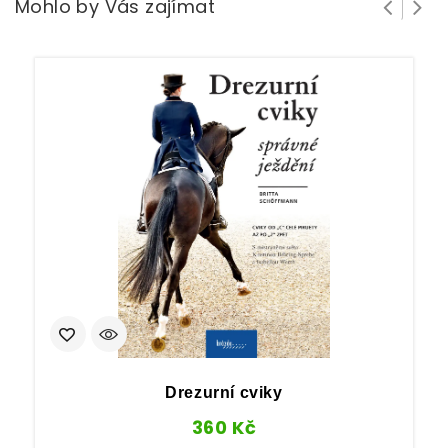
Mohlo by Vás zajímat
Drezurní cviky
360
Kč