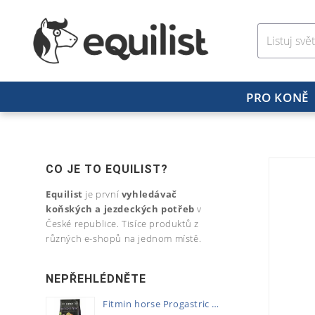
PRO KONĚ
CO JE TO EQUILIST?
Equilist
je první
vyhledávač
koňských a jezdeckých potřeb
v
České republice. Tisíce produktů z
různých e-shopů na jednom místě.
NEPŘEHLÉDNĚTE
Fitmin horse Progastric 20kg