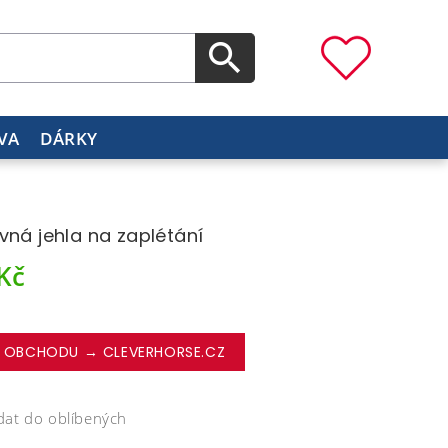
VA
DÁRKY
vná jehla na zaplétání
Kč
 OBCHODU → CLEVERHORSE.CZ
dat do oblíbených