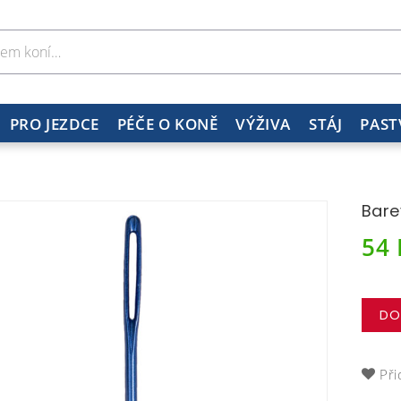
PRO JEZDCE
PÉČE O KONĚ
VÝŽIVA
STÁJ
PAST
Bare
54
DO
Při