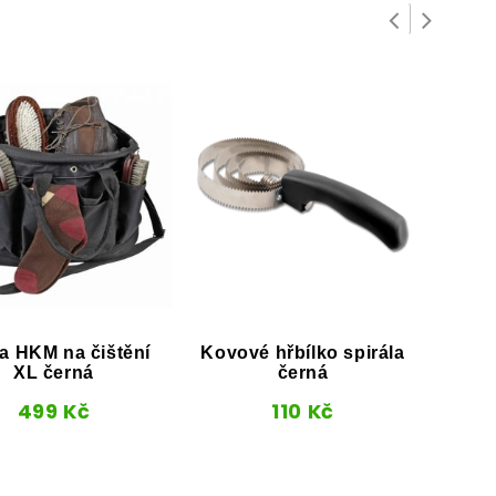
a HKM na čištění
Kovové hřbílko spirála
Box
XL černá
černá
2
499
Kč
110
Kč