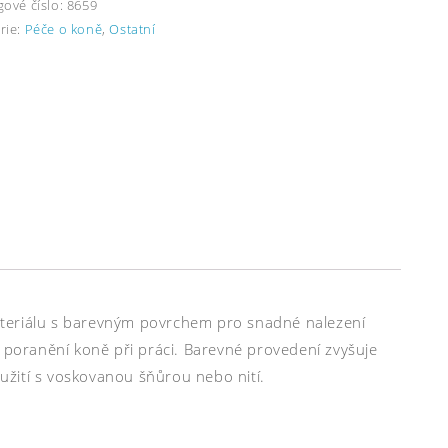
gové číslo:
8659
rie:
Péče o koně
,
Ostatní
ateriálu s barevným povrchem pro snadné nalezení
o poranění koně při práci. Barevné provedení zvyšuje
oužití s voskovanou šňůrou nebo nití.