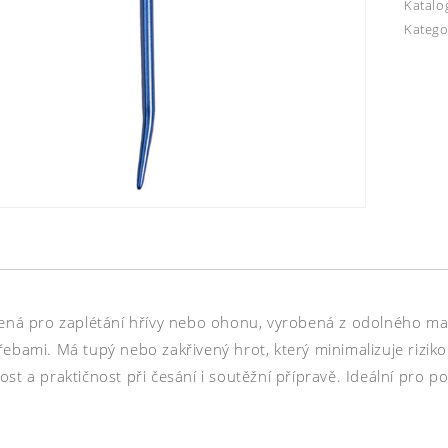
Katalo
Katego
čená pro zaplétání hřívy nebo ohonu, vyrobená z odolného m
řebami. Má tupý nebo zakřivený hrot, který minimalizuje rizik
st a praktičnost při česání i soutěžní přípravě. Ideální pro p