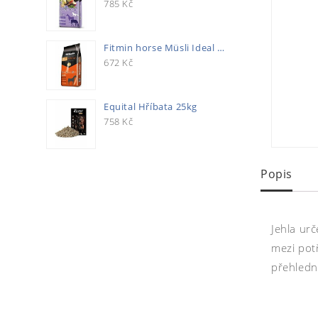
785
Kč
Fitmin horse Müsli Ideal 20kg
672
Kč
Equital Hříbata 25kg
758
Kč
Popis
Jehla ur
mezi pot
přehledno