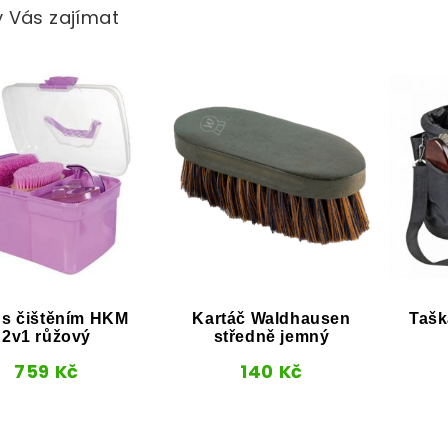
 Vás zajímat
 s čištěním HKM
Kartáč Waldhausen
Tašk
2v1 růžový
středně jemný
759
Kč
140
Kč