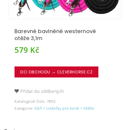
Barevné bavlněné westernové
otěže 3,1m
579
Kč
DO OBCHODU → CLEVERHORSE.CZ
Přidat do oblíbených
Katalogové číslo:
7892
Kategorie:
Kůň > Uzdečky pro koně > Otěže