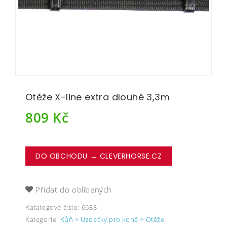
Otěže X-line extra dlouhé 3,3m
809
Kč
DO OBCHODU → CLEVERHORSE.CZ
Přidat do oblíbených
Katalogové číslo:
6633
Kategorie:
Kůň > Uzdečky pro koně > Otěže