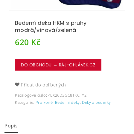
Bederní deka HKM s pruhy
modrá/vínová/zelená
620
Kč
DO OBCHODU → RÁJ-OHLÁVEK.CZ
Přidat do oblíbených
Katalogové číslo:
4LX26D3GC8TKCTY2
Kategorie:
Pro koně
,
Bederní deky
,
Deky a bederky
Popis