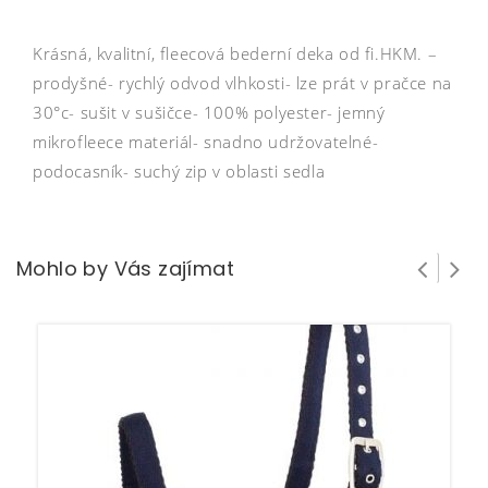
Krásná, kvalitní, fleecová bederní deka od fi.HKM. –
prodyšné- rychlý odvod vlhkosti- lze prát v pračce na
30°c- sušit v sušičce- 100% polyester- jemný
mikrofleece materiál- snadno udržovatelné-
podocasník- suchý zip v oblasti sedla
Mohlo by Vás zajímat