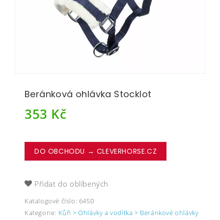
Beránková ohlávka Stocklot
353
Kč
DO OBCHODU → CLEVERHORSE.CZ
Přidat do oblíbených
Katalogové číslo:
6450
Kategorie:
Kůň > Ohlávky a vodítka > Beránkové ohlávky