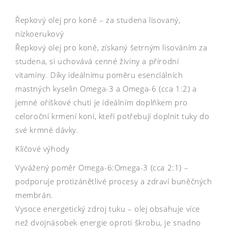
Řepkový olej pro koně – za studena lisovaný,
nízkoerukový
Řepkový olej pro koně, získaný šetrným lisováním za
studena, si uchovává cenné živiny a přírodní
vitamíny. Díky ideálnímu poměru esenciálních
mastných kyselin Omega-3 a Omega-6 (cca 1:2) a
jemné oříškové chuti je ideálním doplňkem pro
celoroční krmení koní, kteří potřebují doplnit tuky do
své krmné dávky.
Klíčové výhody
Vyvážený poměr Omega-6:Omega-3 (cca 2:1) –
podporuje protizánětlivé procesy a zdraví buněčných
membrán.
Vysoce energetický zdroj tuku – olej obsahuje více
než dvojnásobek energie oproti škrobu, je snadno