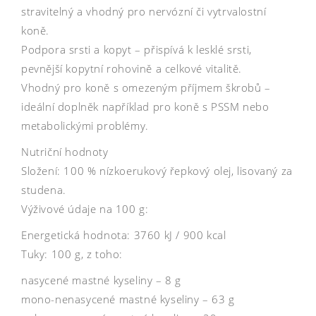
stravitelný a vhodný pro nervózní či vytrvalostní
koně.
Podpora srsti a kopyt – přispívá k lesklé srsti,
pevnější kopytní rohovině a celkové vitalitě.
Vhodný pro koně s omezeným příjmem škrobů –
ideální doplněk například pro koně s PSSM nebo
metabolickými problémy.
Nutriční hodnoty
Složení: 100 % nízkoerukový řepkový olej, lisovaný za
studena.
Výživové údaje na 100 g:
Energetická hodnota: 3760 kJ / 900 kcal
Tuky: 100 g, z toho:
nasycené mastné kyseliny – 8 g
mono-nenasycené mastné kyseliny – 63 g