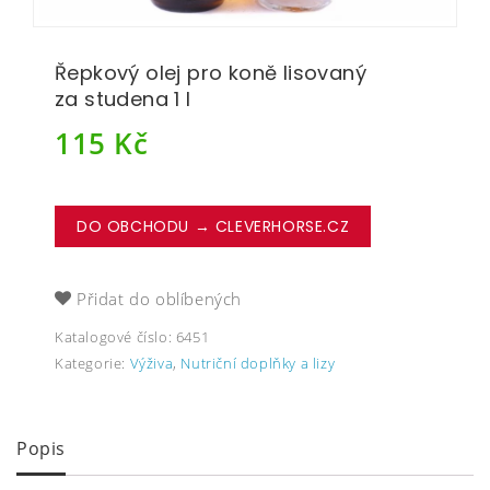
Řepkový olej pro koně lisovaný
za studena 1 l
115
Kč
DO OBCHODU → CLEVERHORSE.CZ
Přidat do oblíbených
Katalogové číslo:
6451
Kategorie:
Výživa
,
Nutriční doplňky a lizy
Popis