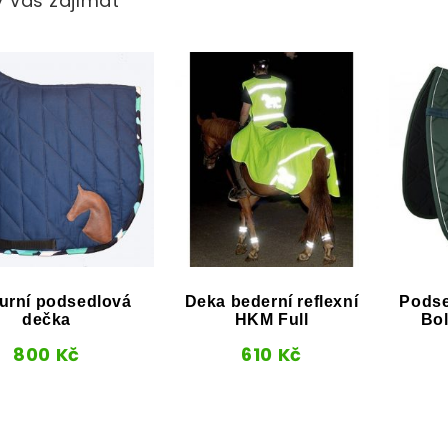
 Vás zajímat
urní podsedlová
Deka bederní reflexní
Podse
dečka
HKM Full
Bol
800
Kč
610
Kč