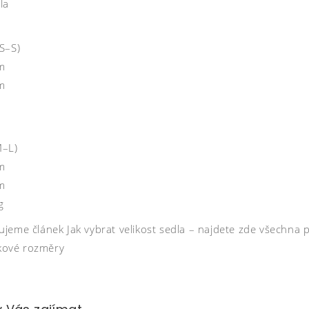
la
S–S)
m
m
M–L)
m
m
g
eme článek Jak vybrat velikost sedla – najdete zde všechna po
lkové rozměry