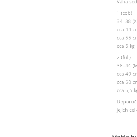
Váha sed
1 (cob)
34–38 (X
cca 44 c
cca 55 c
cca 6 kg
2 (full)
38–44 (
cca 49 c
cca 60 c
cca 6,5 k
Doporučuj
jejich ce