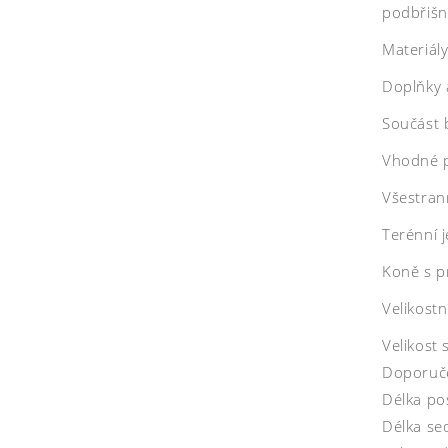
podbřišn
Materiál
Doplňky 
Součást b
Vhodné 
Všestran
Terénní 
Koně s p
Velikostn
Velikost 
Doporuče
Délka pos
Délka se