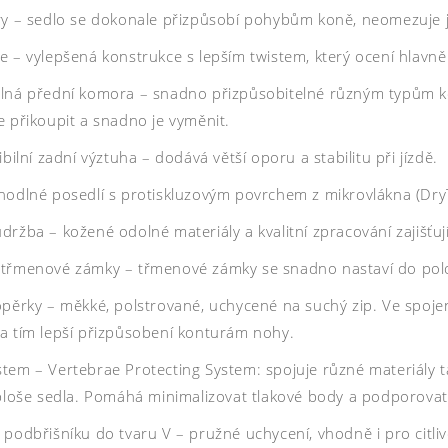
ry – sedlo se dokonale přizpůsobí pohybům koně, neomezuje j
 – vylepšená konstrukce s lepším twistem, který ocení hlavně j
lná přední komora – snadno přizpůsobitelné různým typům k
e přikoupit a snadno je vyměnit.
ibilní zadní výztuha – dodává větší oporu a stabilitu při jízdě.
hodlné posedlí s protiskluzovým povrchem z mikrovlákna (Dry
ržba – kožené odolné materiály a kvalitní zpracování zajišťuj
třmenové zámky – třmenové zámky se snadno nastaví do polo
opěrky – měkké, polstrované, uchycené na suchý zip. Ve spoje
a tím lepší přizpůsobení konturám nohy.
tem – Vertebrae Protecting System: spojuje různé materiály t
 ploše sedla. Pomáhá minimalizovat tlakové body a podporovat 
podbřišníku do tvaru V – pružné uchycení, vhodně i pro citlivě