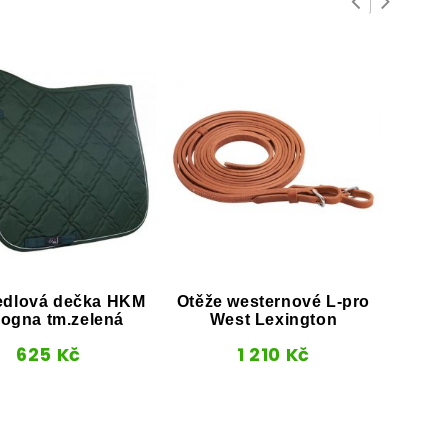
dlová dečka HKM
Otěže westernové L-pro
Na
ogna tm.zelená
West Lexington
Da
625
Kč
1 210
Kč