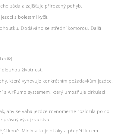
eho záda a zajišťuje přirozený pohyb.
ezdci s bolestmi kyčlí.
ohoutku. Dodáváno se střední komorou. Další
Tex®).
í dlouhou životnost.
hy, která vyhovuje konkrétním požadavkům jezdce.
ní s AirPump systémem, který umožňuje cirkulaci
ak, aby se váha jezdce rovnoměrně rozložila po co
správný vývoj svalstva.
jší koně. Minimalizuje otlaky a přepětí kolem