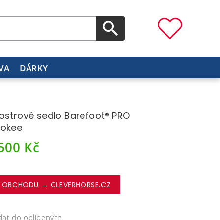
VA
DÁRKY
ostrové sedlo Barefoot® PRO
rokee
 500
Kč
 OBCHODU → CLEVERHORSE.CZ
dat do oblíbených