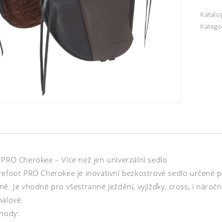
Katalo
Katego
 PRO Cherokee – Více než jen univerzální sedlo
refoot PRO Cherokee je inovativní bezkostrové sedlo určené pr
ě. Je vhodné pro všestranné ježdění, vyjížďky, cross, i náročně
nálové.
ýhody: