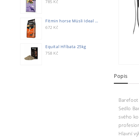
785
Kč
Fitmin horse Müsli Ideal 20kg
672
Kč
Equital Hříbata 25kg
758
Kč
Popis
Barefoot
Sedlo Ba
svého kon
profesio
Hlavní v