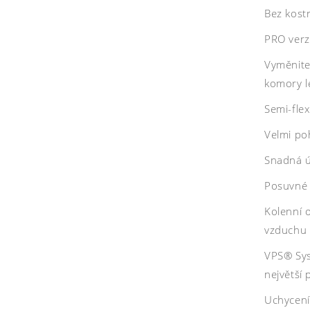
Bez kost
PRO verze
Vyměnite
komory l
Semi-flex
Velmi po
Snadná úd
Posuvné 
Kolenní 
vzduchu 
VPS® Sys
největší
Uchycení 