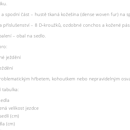
íku.
y a spodní část – hustě tkaná kožešina (dense woven fur) na 
a příslušenství – 8 D‑kroužků, ozdobné conchos a kožené pásky
alení – obal na sedlo.
pro:
né ježdění
ježdění
roblematickým hřbetem, kohoutkem nebo nepravidelným osv
í tabulka:
sedla
ná velikost jezdce
edlí (cm)
dla (cm)