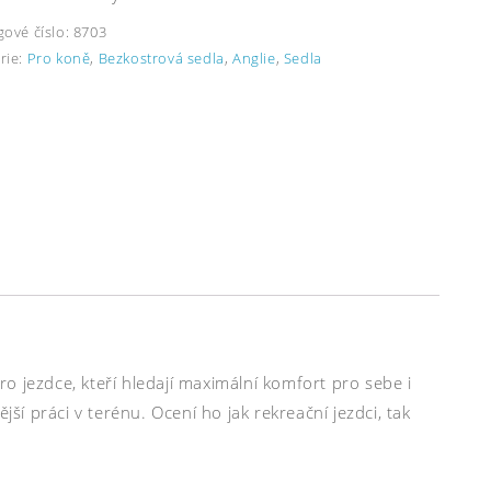
gové číslo:
8703
rie:
Pro koně
,
Bezkostrová sedla
,
Anglie
,
Sedla
o jezdce, kteří hledají maximální komfort pro sebe i
jší práci v terénu. Ocení ho jak rekreační jezdci, tak