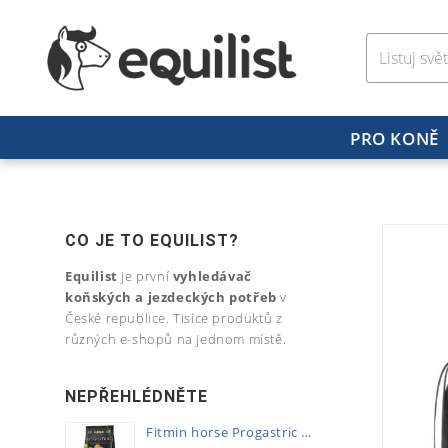
PRO KONĚ
CO JE TO EQUILIST?
Equilist
je první
vyhledávač
koňských a jezdeckých potřeb
v
České republice. Tisíce produktů z
různých e-shopů na jednom místě.
NEPŘEHLÉDNĚTE
Fitmin horse Progastric 20kg