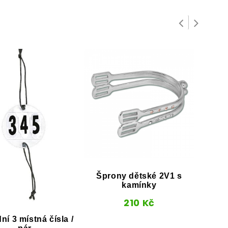
Šprony dětské 2V1 s
Jez
kamínky
210
Kč
ní 3 místná čísla /