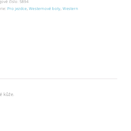
gové číslo:
5894
rie:
Pro jezdce
,
Westernové boty
,
Western
é kůže.