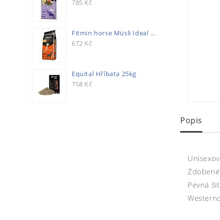
785
Kč
Fitmin horse Müsli Ideal 20kg
672
Kč
Equital Hříbata 25kg
758
Kč
Popis
Unisexov
Zdobené 
Pevná ši
Westerno