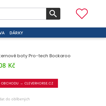
VA
DÁRKY
ernové boty Pro-tech Bockaroo
008
Kč
 OBCHODU → CLEVERHORSE.CZ
dat do oblíbených