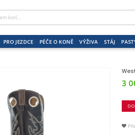
PRO JEZDCE
PÉČE O KONĚ
VÝŽIVA
STÁJ
PAST
West
3 
DO
Při