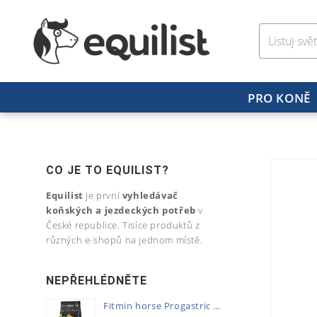
PRO KONĚ
CO JE TO EQUILIST?
Equilist
je první
vyhledávač
koňských a jezdeckých potřeb
v
České republice. Tisíce produktů z
různých e-shopů na jednom místě.
NEPŘEHLÉDNĚTE
Fitmin horse Progastric 20kg