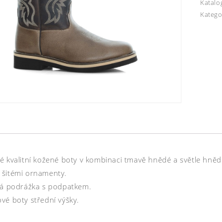
Katalo
Katego
é kvalitní kožené boty v kombinaci tmavě hnědé a světle hněd
šitémi ornamenty.
tá podrážka s podpatkem.
vé boty střední výšky.