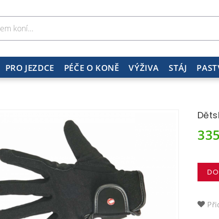
PRO JEZDCE
PÉČE O KONĚ
VÝŽIVA
STÁJ
PAST
Děts
33
DO
Při