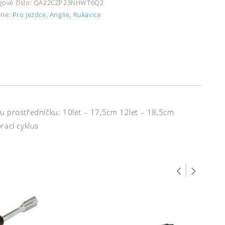
gové číslo:
QA22CZP23NHWT6Q2
rie:
Pro jezdce
,
Anglie
,
Rukavice
u prostředníčku: 10let – 17,5cm 12let – 18,5cm
rací cyklus