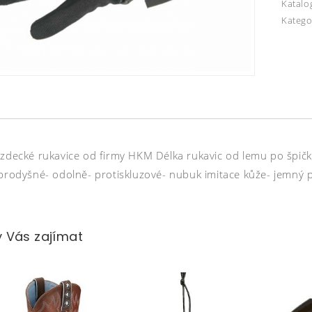
Katalo
Katego
ezdecké rukavice od firmy HKM Délka rukavic od lemu po špičk
 prodyšné- odolně- protiskluzové- nubuk imitace kůže- jemný p
 Vás zajímat