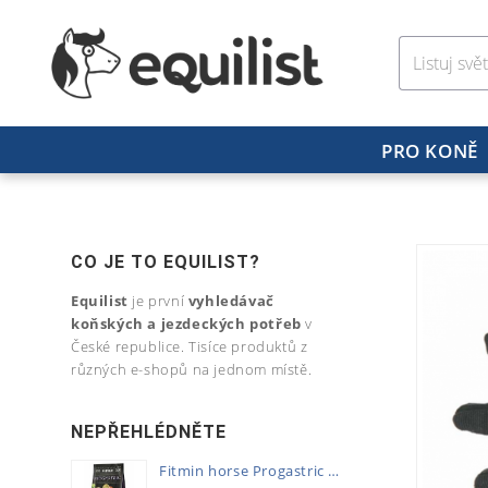
PRO KONĚ
CO JE TO EQUILIST?
Equilist
je první
vyhledávač
koňských a jezdeckých potřeb
v
České republice. Tisíce produktů z
různých e-shopů na jednom místě.
NEPŘEHLÉDNĚTE
Fitmin horse Progastric 20kg