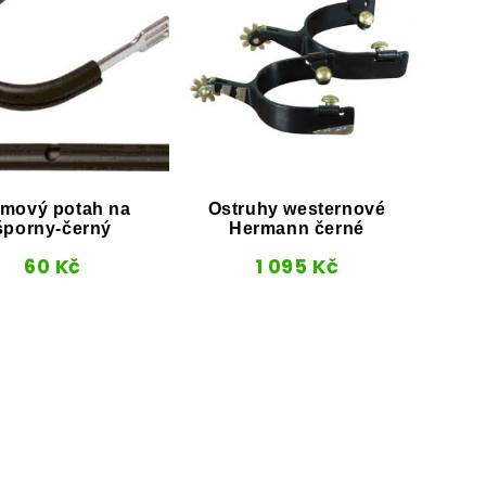
mový potah na
Ostruhy westernové
Weste
šporny-černý
Hermann černé
P
60
Kč
1 095
Kč