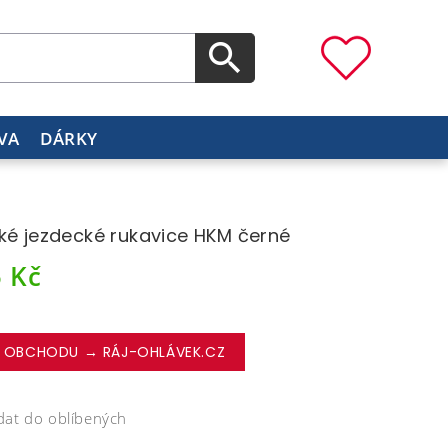
VA
DÁRKY
ké jezdecké rukavice HKM černé
5
Kč
 OBCHODU → RÁJ-OHLÁVEK.CZ
dat do oblíbených