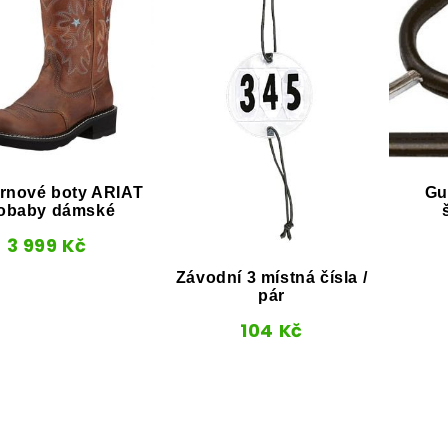
rnové boty ARIAT
Gu
obaby dámské
3 999
Kč
Závodní 3 místná čísla /
pár
104
Kč