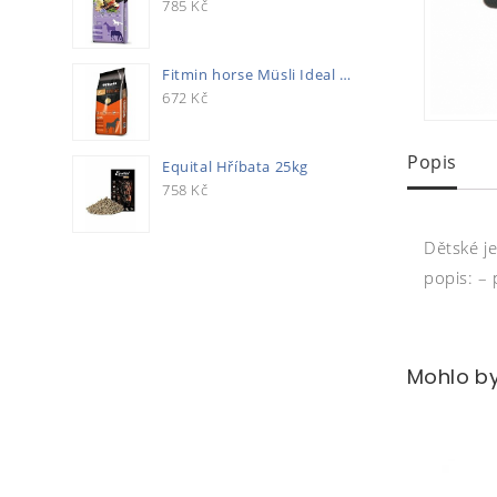
785
Kč
Fitmin horse Müsli Ideal 20kg
672
Kč
Popis
Equital Hříbata 25kg
758
Kč
Dětské j
popis: –
Mohlo by