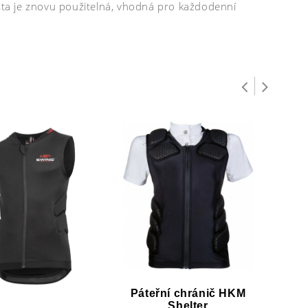
esta je znovu použitelná, vhodná pro každodenní
Páteřní chránič HKM
Shelter