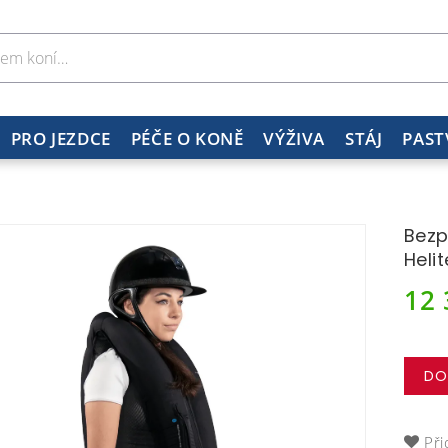
PRO JEZDCE
PÉČE O KONĚ
VÝŽIVA
STÁJ
PAST
Bezp
Helit
12
DO
Při