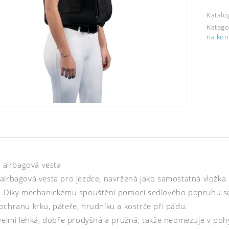
Katalo
Katego
na kon
– airbagová vesta
airbagová vesta pro jezdce, navržená jako samostatná vložka
. Díky mechanickému spouštění pomocí sedlového popruhu se 
ochranu krku, páteře, hrudníku a kostrče při pádu.
 velmi lehká, dobře prodyšná a pružná, takže neomezuje v poh