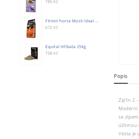
785
Kč
Fitmin horse Müsli Ideal 20kg
672
Kč
Equital Hříbata 25kg
758
Kč
Popis
Zip’In 2 
Moderní 
se zipem
účinnou 
Vesta je