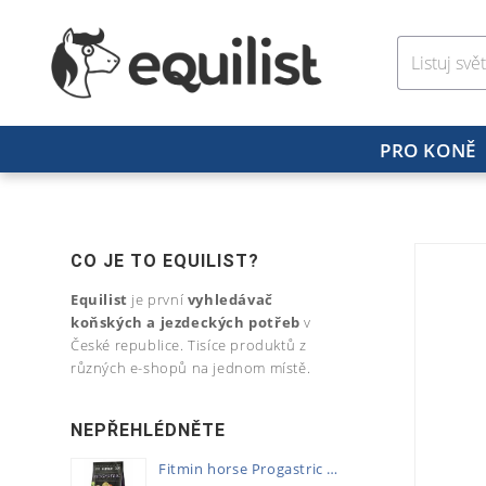
PRO KONĚ
CO JE TO EQUILIST?
Equilist
je první
vyhledávač
koňských a jezdeckých potřeb
v
České republice. Tisíce produktů z
různých e-shopů na jednom místě.
NEPŘEHLÉDNĚTE
Fitmin horse Progastric 20kg