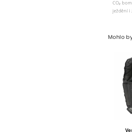
CO₂ bomb
ježdění i
Mohlo by
Ve