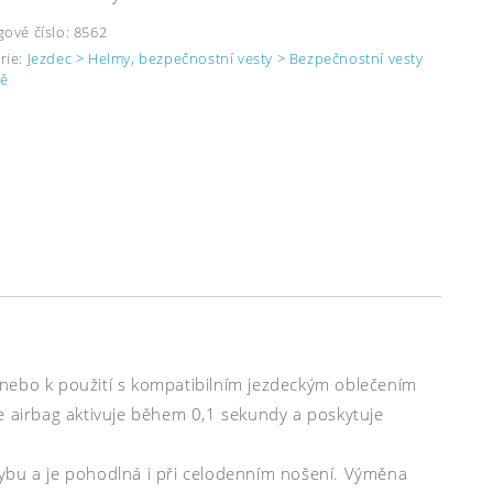
gové číslo:
8562
rie:
Jezdec > Helmy, bezpečnostní vesty > Bezpečnostní vesty
ě
 nebo k použití s kompatibilním jezdeckým oblečením
airbag aktivuje během 0,1 sekundy a poskytuje
ybu a je pohodlná i při celodenním nošení. Výměna