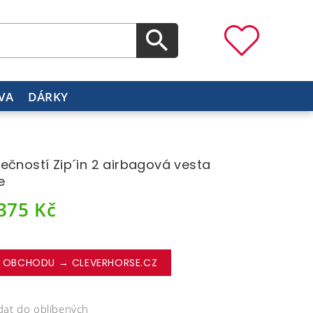
VA
DÁRKY
ečností Zip´in 2 airbagová vesta
e
 375
Kč
 OBCHODU → CLEVERHORSE.CZ
dat do oblíbených