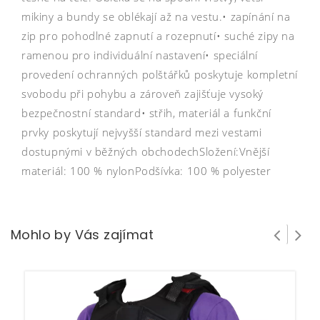
mikiny a bundy se oblékají až na vestu.• zapínání na
zip pro pohodlné zapnutí a rozepnutí• suché zipy na
ramenou pro individuální nastavení• speciální
provedení ochranných polštářků poskytuje kompletní
svobodu při pohybu a zároveň zajišťuje vysoký
bezpečnostní standard• střih, materiál a funkční
prvky poskytují nejvyšší standard mezi vestami
dostupnými v běžných obchodechSložení:Vnější
materiál: 100 % nylonPodšívka: 100 % polyester
Mohlo by Vás zajímat