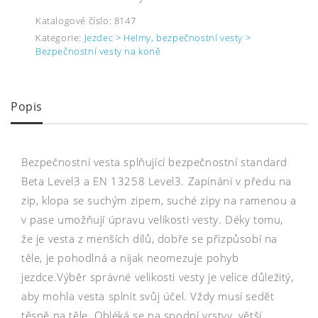
Katalogové číslo:
8147
Kategorie:
Jezdec > Helmy, bezpečnostní vesty >
Bezpečnostní vesty na koně
Popis
Bezpečnostní vesta splňující bezpečnostní standard
Beta Level3 a EN 13258 Level3. Zapínání v předu na
zip, klopa se suchým zipem, suché zipy na ramenou a
v pase umožňují úpravu velikosti vesty. Déky tomu,
že je vesta z menších dílů, dobře se přizpůsobí na
těle, je pohodlná a nijak neomezuje pohyb
jezdce.Výběr správné velikosti vesty je velice důležitý,
aby mohla vesta splnit svůj účel. Vždy musí sedět
těsně na těle. Obléká se na spodní vrstvy, větší