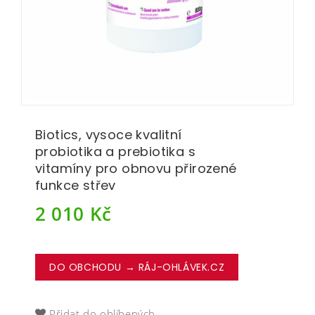
Biotics, vysoce kvalitní
probiotika a prebiotika s
vitamíny pro obnovu přirozené
funkce střev
2 010
Kč
DO OBCHODU → RÁJ-OHLÁVEK.CZ
Přidat do oblíbených