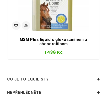
MSM Plus liquid s glukosaminem a
D
chondroitinem
1 438
Kč
CO JE TO EQUILIST?
NEPŘEHLÉDNĚTE