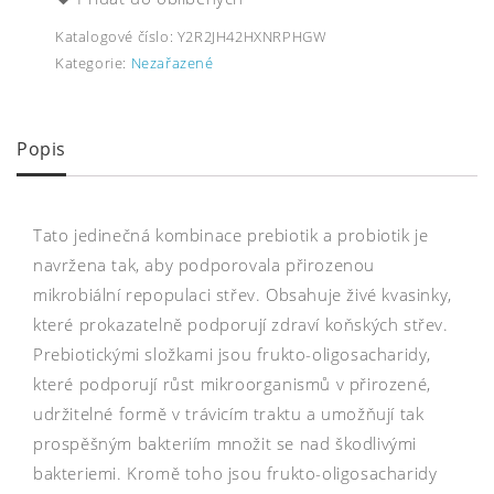
Katalogové číslo:
Y2R2JH42HXNRPHGW
Kategorie:
Nezařazené
Popis
Tato jedinečná kombinace prebiotik a probiotik je
navržena tak, aby podporovala přirozenou
mikrobiální repopulaci střev. Obsahuje živé kvasinky,
které prokazatelně podporují zdraví koňských střev.
Prebiotickými složkami jsou frukto-oligosacharidy,
které podporují růst mikroorganismů v přirozené,
udržitelné formě v trávicím traktu a umožňují tak
prospěšným bakteriím množit se nad škodlivými
bakteriemi. Kromě toho jsou frukto-oligosacharidy