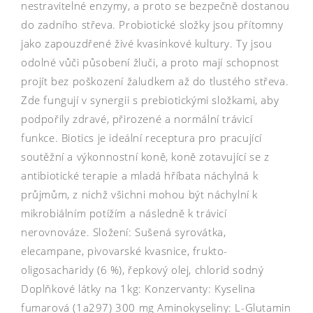
nestravitelné enzymy, a proto se bezpečně dostanou
do zadního střeva. Probiotické složky jsou přítomny
jako zapouzdřené živé kvasinkové kultury. Ty jsou
odolné vůči působení žluči, a proto mají schopnost
projít bez poškození žaludkem až do tlustého střeva.
Zde fungují v synergii s prebiotickými složkami, aby
podpořily zdravé, přirozené a normální trávicí
funkce. Biotics je ideální receptura pro pracující
soutěžní a výkonnostní koně, koně zotavující se z
antibiotické terapie a mladá hříbata náchylná k
průjmům, z nichž všichni mohou být náchylní k
mikrobiálním potížím a následně k trávicí
nerovnováze. Složení: Sušená syrovátka,
elecampane, pivovarské kvasnice, frukto-
oligosacharidy (6 %), řepkový olej, chlorid sodný
Doplňkové látky na 1kg: Konzervanty: Kyselina
fumarová (1a297) 300 mg Aminokyseliny: L-Glutamin