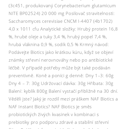
(3c451, produkovaný Corynebacterium glutamicum
NITE BP02524) 20 000 mg Posilovač stravitelnosti:
Saccharomyces cerevisiae CNCM I-4407 (4b1702)
4,0 x 1011 cfu Analytické složky: Hrubý protein 16,8
%, hrubé oleje a tuky 3,4 %, hrubý popel 7,4 %,
hrubá vláknina 0,9 %, sodík 0,5 % Krmný návod:
Podávejte Biotics jako krátkou kúru, když se objeví
známky střevní nerovnováhy nebo po antibiotické
léčbě. V případě potřeby může být také podáván
preventivně. Koně a poníci g denně: Dny 1–3: 60g
Dny 4 – 7: 30g Udržovací dávka: 30g Hříbata: 30g
Balení: kyblík 800g Balení vystačí přibližně na 30 dní.
Věděli jste? Jaký je rozdíl mezi práškem NAF Biotics a
NAF Instant Biotics? NAF Biotics je směs
probiotických živých kvasinek v kombinaci s
prebiotiky pro podporu zdravé a stabilní střevní