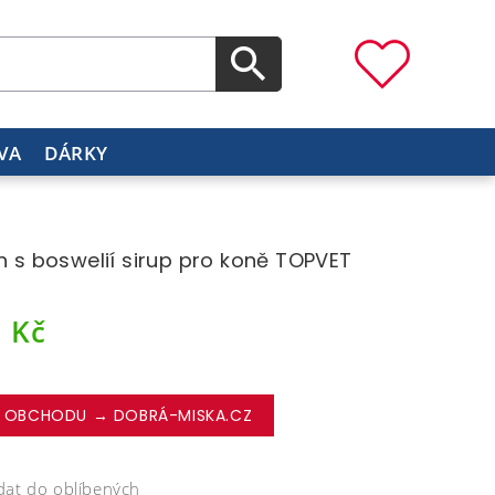
VA
DÁRKY
in s boswelií sirup pro koně TOPVET
1
Kč
 OBCHODU → DOBRÁ-MISKA.CZ
dat do oblíbených