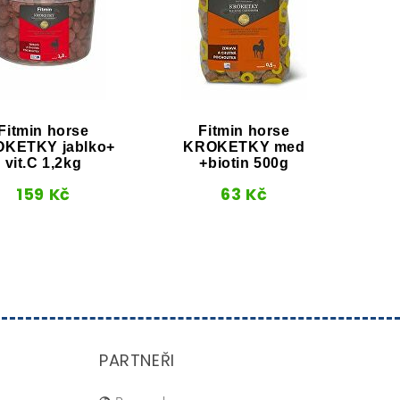
Fitmin horse
Fitmin horse
Držák
KETKY jablko+
KROKETKY med
vit.C 1,2kg
+biotin 500g
159
Kč
63
Kč
PARTNEŘI