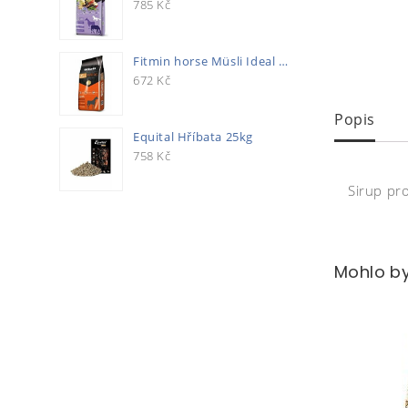
785
Kč
Fitmin horse Müsli Ideal 20kg
672
Kč
Popis
Equital Hříbata 25kg
758
Kč
Sirup pro
Mohlo by