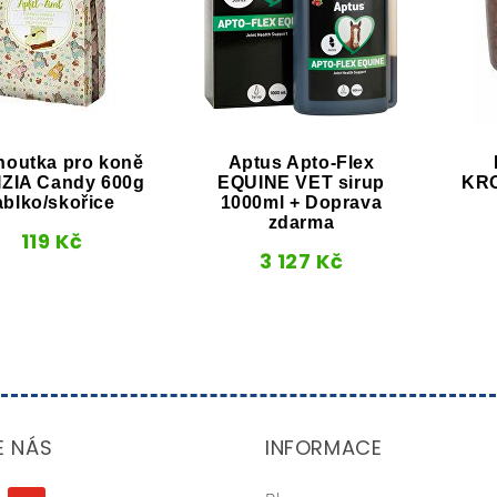
houtka pro koně
Aptus Apto-Flex
ZIA Candy 600g
EQUINE VET sirup
KRO
ablko/skořice
1000ml + Doprava
zdarma
119
Kč
3 127
Kč
E NÁS
INFORMACE