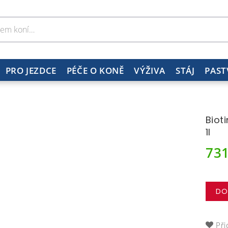
PRO JEZDCE
PÉČE O KONĚ
VÝŽIVA
STÁJ
PAST
Biot
1l
73
DO
Při