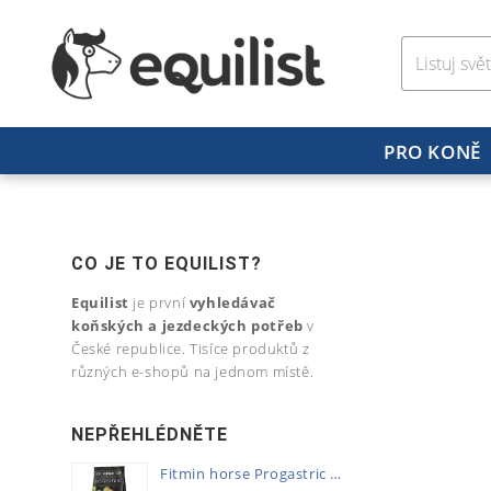
PRO KONĚ
CO JE TO EQUILIST?
Equilist
je první
vyhledávač
koňských a jezdeckých potřeb
v
České republice. Tisíce produktů z
různých e-shopů na jednom místě.
NEPŘEHLÉDNĚTE
Fitmin horse Progastric 20kg