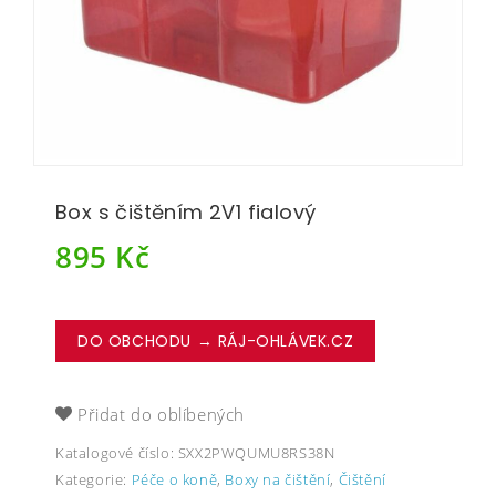
Box s čištěním 2V1 fialový
895
Kč
DO OBCHODU → RÁJ-OHLÁVEK.CZ
Přidat do oblíbených
Katalogové číslo:
SXX2PWQUMU8RS38N
Kategorie:
Péče o koně
,
Boxy na čištění
,
Čištění