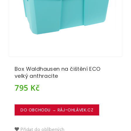
Box Waldhausen na čištění ECO
velký anthracite
795
Kč
DO OBCHODU → RÁJ-OHLÁVEK.CZ
Přidat do oblíbených