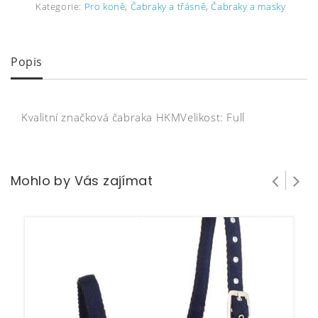
Kategorie:
Pro koně
,
Čabraky a třásně
,
Čabraky a masky
Popis
Kvalitní značková čabraka HKMVelikost: Full
Mohlo by Vás zajímat