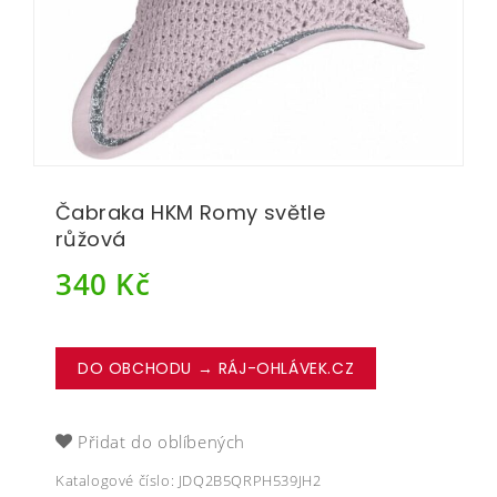
Čabraka HKM Romy světle
růžová
340
Kč
DO OBCHODU → RÁJ-OHLÁVEK.CZ
Přidat do oblíbených
Katalogové číslo:
JDQ2B5QRPH539JH2