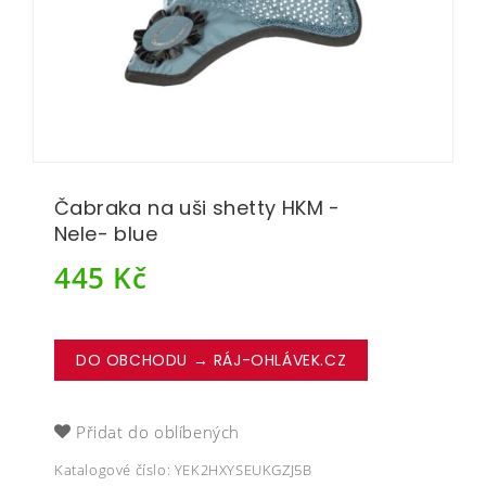
Čabraka na uši shetty HKM -
Nele- blue
445
Kč
DO OBCHODU → RÁJ-OHLÁVEK.CZ
Přidat do oblíbených
Katalogové číslo:
YEK2HXYSEUKGZJ5B