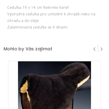
Cedulka 19 x 14 cm Nekrmte koně!
Výstražná cedulka pro umístění k ohradě nebo na
ohradu a do stáje.
Zalaminovaná cedulka se 4 dírami.
Mohlo by Vás zajímat