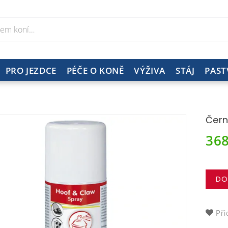
PRO JEZDCE
PÉČE O KONĚ
VÝŽIVA
STÁJ
PAST
Čern
36
DO
Při