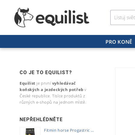
PRO KONĚ
CO JE TO EQUILIST?
Equilist
je první
vyhledávač
koňských a jezdeckých potřeb
v
České republice. Tisíce produktů z
různých e-shopů na jednom místě.
NEPŘEHLÉDNĚTE
Fitmin horse Progastric 20kg