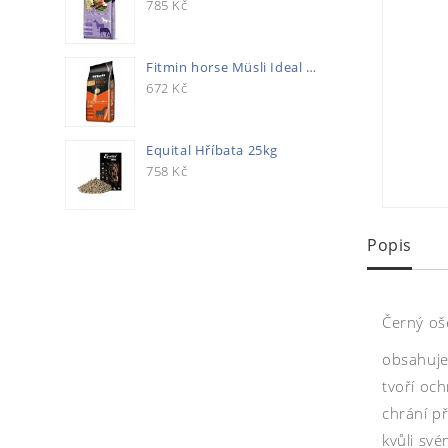
785
Kč
Fitmin horse Müsli Ideal 20kg
672
Kč
Equital Hříbata 25kg
758
Kč
Popis
Černý oše
obsahuje 
tvoří och
chrání př
kvůli sv