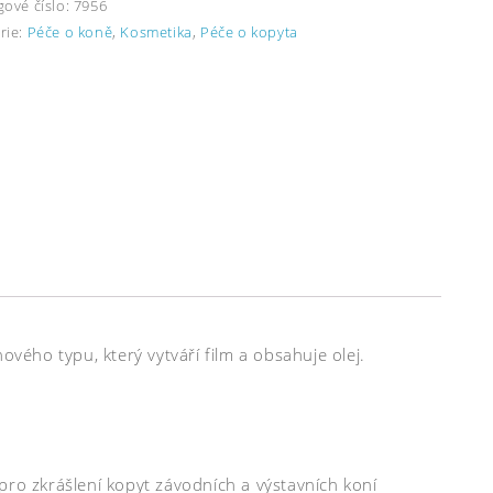
gové číslo:
7956
rie:
Péče o koně
,
Kosmetika
,
Péče o kopyta
ového typu, který vytváří film a obsahuje olej.
pro zkrášlení kopyt závodních a výstavních koní