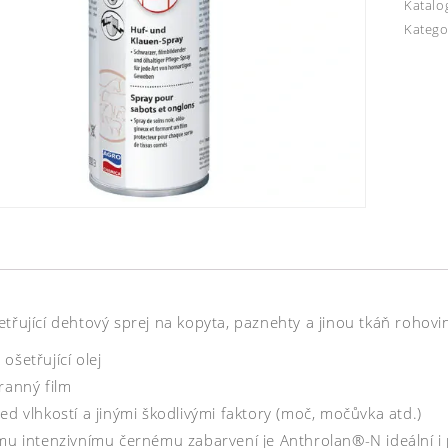
Katalo
Katego
třující dehtový sprej na kopyta, paznehty a jinou tkáň rohovin
ošetřující olej
ranný film
ed vlhkostí a jinými škodlivými faktory (moč, močůvka atd.)
ému intenzivnímu černému zabarvení je Anthrolan®-N ideální i 