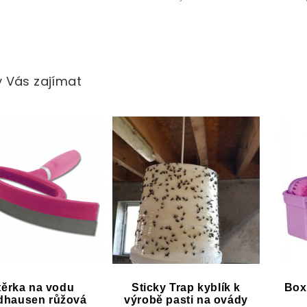
 Vás zajímat
těrka na vodu
Sticky Trap kyblík k
Box
dhausen růžová
výrobě pasti na ovády