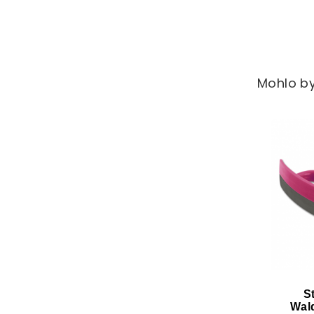
Mohlo by
S
Wal