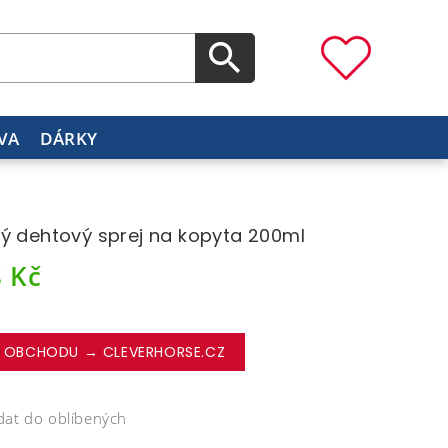
VA
DÁRKY
ý dehtový sprej na kopyta 200ml
8
Kč
 OBCHODU → CLEVERHORSE.CZ
dat do oblíbených