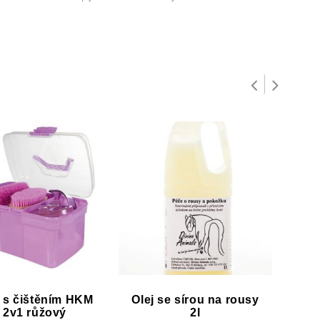
 s čištěním HKM
Olej se sírou na rousy
Apli
2v1 růžový
2l
ole