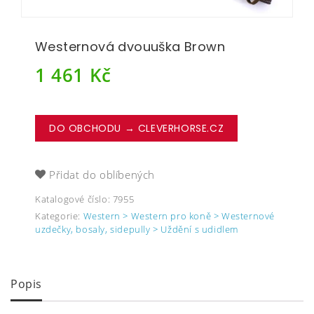
Westernová dvouuška Brown
1 461
Kč
DO OBCHODU → CLEVERHORSE.CZ
Přidat do oblíbených
Katalogové číslo:
7955
Kategorie:
Western > Western pro koně > Westernové
uzdečky, bosaly, sidepully > Uždění s udidlem
Popis