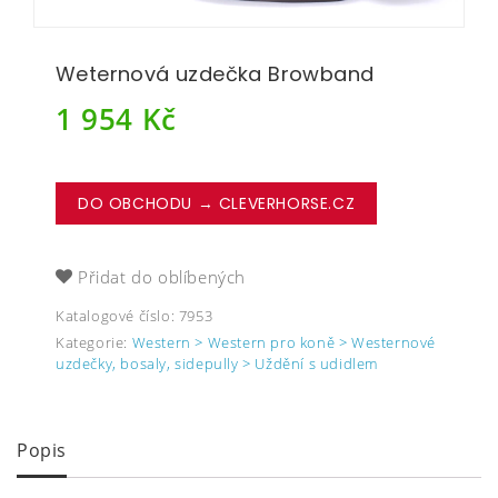
Weternová uzdečka Browband
1 954
Kč
DO OBCHODU → CLEVERHORSE.CZ
Přidat do oblíbených
Katalogové číslo:
7953
Kategorie:
Western > Western pro koně > Westernové
uzdečky, bosaly, sidepully > Uždění s udidlem
Popis