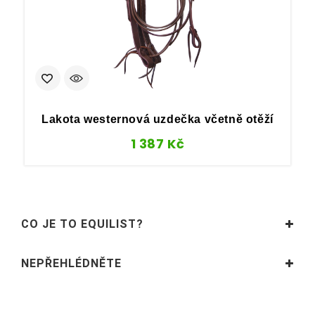
Lakota westernová uzdečka včetně otěží
1 387
Kč
CO JE TO EQUILIST?
NEPŘEHLÉDNĚTE