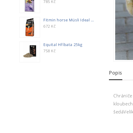
785
Kč
Fitmin horse Müsli Ideal 20kg
672
Kč
Equital Hříbata 25kg
758
Kč
Popis
Chrániče
kloubech
šedáVelik