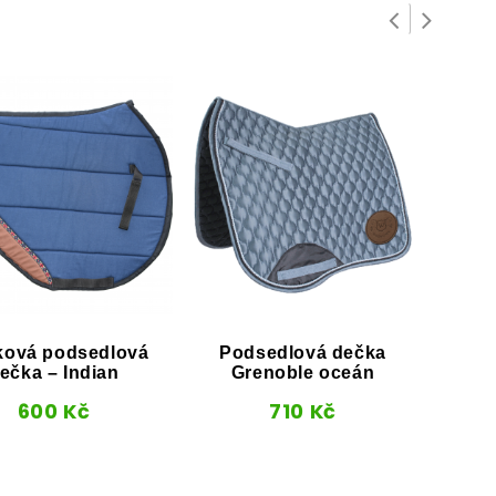
ková podsedlová
Podsedlová dečka
Ohl
ečka – Indian
Grenoble oceán
600
Kč
710
Kč