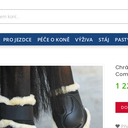
PRO JEZDCE
PÉČE O KONĚ
VÝŽIVA
STÁJ
PAST
Chrá
Comp
1 
DO
Při