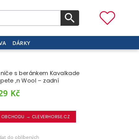
VA
DÁRKY
niče s beránkem Kavalkade
ete ‚n Wool – zadní
229
Kč
 OBCHODU → CLEVERHORSE.CZ
dat do oblíbených