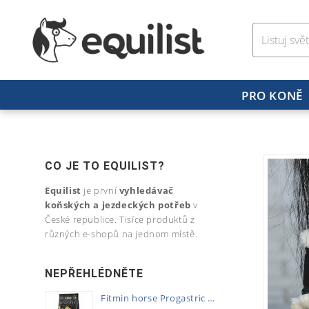
PRO KONĚ
CO JE TO EQUILIST?
Equilist
je první
vyhledávač
koňských a jezdeckých potřeb
v
České republice. Tisíce produktů z
různých e-shopů na jednom místě.
NEPŘEHLÉDNĚTE
Fitmin horse Progastric 20kg