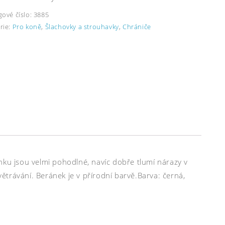
gové číslo:
3885
rie:
Pro koně
,
Šlachovky a strouhavky
,
Chrániče
u jsou velmi pohodlné, navíc dobře tlumí nárazy v
trávání. Beránek je v přírodní barvě.Barva: černá,