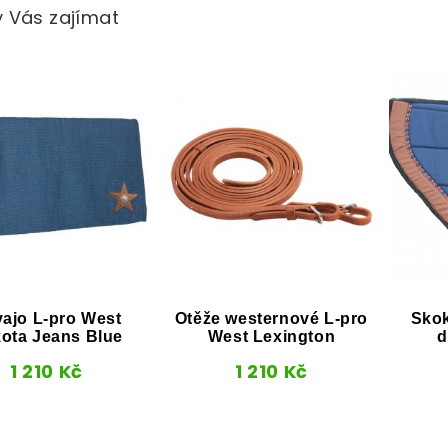
 Vás zajímat
ajo L-pro West
Otěže westernové L-pro
Sko
ota Jeans Blue
West Lexington
d
1 210
Kč
1 210
Kč