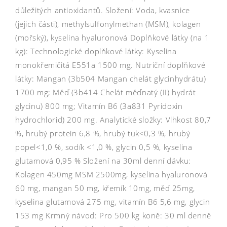
důležitých antioxidantů. Složení: Voda, kvasnice
(jejich části), methylsulfonylmethan (MSM), kolagen
(mořský), kyselina hyaluronová Doplňkové látky (na 1
kg): Technologické doplňkové látky: Kyselina
monokřemičitá E551a 1500 mg. Nutriční doplňkové
látky: Mangan (3b504 Mangan chelát glycinhydrátu)
1700 mg; Měď (3b414 Chelát měďnatý (II) hydrát
glycinu) 800 mg; Vitamín B6 (3a831 Pyridoxin
hydrochlorid) 200 mg. Analytické složky: Vlhkost 80,7
%, hrubý protein 6,8 %, hrubý tuk<0,3 %, hrubý
popel<1,0 %, sodík <1,0 %, glycin 0,5 %, kyselina
glutamová 0,95 % Složení na 30ml denní dávku:
Kolagen 450mg MSM 2500mg, kyselina hyaluronová
60 mg, mangan 50 mg, křemík 10mg, měď 25mg,
kyselina glutamová 275 mg, vitamín B6 5,6 mg, glycin
153 mg Krmný návod: Pro 500 kg koně: 30 ml denně