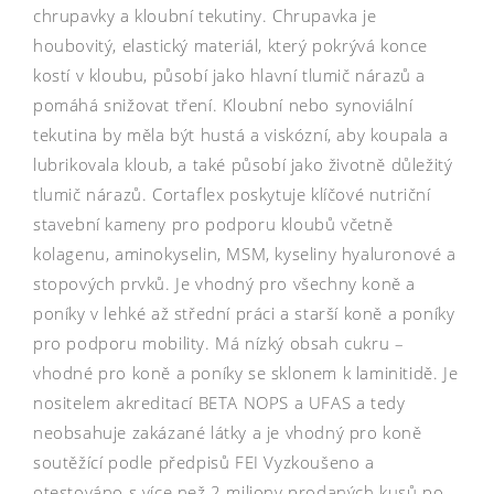
chrupavky a kloubní tekutiny. Chrupavka je
houbovitý, elastický materiál, který pokrývá konce
kostí v kloubu, působí jako hlavní tlumič nárazů a
pomáhá snižovat tření. Kloubní nebo synoviální
tekutina by měla být hustá a viskózní, aby koupala a
lubrikovala kloub, a také působí jako životně důležitý
tlumič nárazů. Cortaflex poskytuje klíčové nutriční
stavební kameny pro podporu kloubů včetně
kolagenu, aminokyselin, MSM, kyseliny hyaluronové a
stopových prvků. Je vhodný pro všechny koně a
poníky v lehké až střední práci a starší koně a poníky
pro podporu mobility. Má nízký obsah cukru –
vhodné pro koně a poníky se sklonem k laminitidě. Je
nositelem akreditací BETA NOPS a UFAS a tedy
neobsahuje zakázané látky a je vhodný pro koně
soutěžící podle předpisů FEI Vyzkoušeno a
otestováno s více než 2 miliony prodaných kusů po