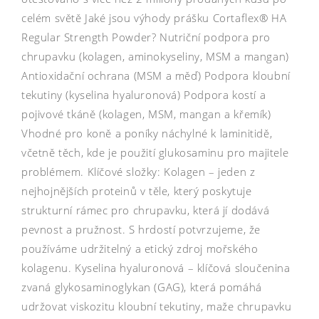
celém světě Jaké jsou výhody prášku Cortaflex® HA
Regular Strength Powder? Nutriční podpora pro
chrupavku (kolagen, aminokyseliny, MSM a mangan)
Antioxidační ochrana (MSM a měď) Podpora kloubní
tekutiny (kyselina hyaluronová) Podpora kostí a
pojivové tkáně (kolagen, MSM, mangan a křemík)
Vhodné pro koně a poníky náchylné k laminitidě,
včetně těch, kde je použití glukosaminu pro majitele
problémem. Klíčové složky: Kolagen – jeden z
nejhojnějších proteinů v těle, který poskytuje
strukturní rámec pro chrupavku, která jí dodává
pevnost a pružnost. S hrdostí potvrzujeme, že
používáme udržitelný a etický zdroj mořského
kolagenu. Kyselina hyaluronová – klíčová sloučenina
zvaná glykosaminoglykan (GAG), která pomáhá
udržovat viskozitu kloubní tekutiny, maže chrupavku