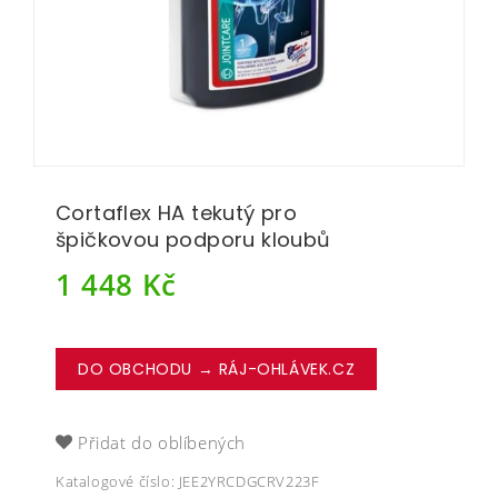
Cortaflex HA tekutý pro
špičkovou podporu kloubů
1 448
Kč
DO OBCHODU → RÁJ-OHLÁVEK.CZ
Přidat do oblíbených
Katalogové číslo:
JEE2YRCDGCRV223F