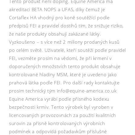
Tento produkt není doping. Equine America má
akreditaci BETA NOPS a UFAS, díky čemuž je
Cortaflex HA vhodný pro koně soutěžící podle
předpisů FEI a pravidel dostihů tím, že snižuje riziko,
že naše produkty obsahují zakázané látky.
Vyzkoušeno – s více než 2 miliony prodaných kusů
po celém světě. Uživatelé, kteří soutěží podle pravidel
FEI, vezměte prosím na vědomí, že při krmení v
doporučených množstvích tento produkt obsahuje
kontrolované hladiny MSM, které je uvedeno jako
prahová látka podle FEI. Pro další rady kontaktujte
prosím technický tým info@equine-america.co.uk
Equine America vyrábí podle přísného kodexu
bezpečnosti krmiv. Tento výrobek byl vyroben v
licencovaných provozovnách za použití kvalitních
surovin za přísně kontrolovaných výrobních
podmínek a odpovídá požadavkům příslušné