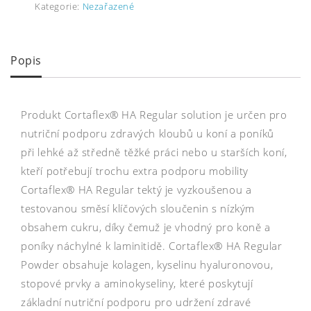
Kategorie:
Nezařazené
Popis
Produkt Cortaflex® HA Regular solution je určen pro
nutriční podporu zdravých kloubů u koní a poníků
při lehké až středně těžké práci nebo u starších koní,
kteří potřebují trochu extra podporu mobility
Cortaflex® HA Regular tektý je vyzkoušenou a
testovanou směsí klíčových sloučenin s nízkým
obsahem cukru, díky čemuž je vhodný pro koně a
poníky náchylné k laminitidě. Cortaflex® HA Regular
Powder obsahuje kolagen, kyselinu hyaluronovou,
stopové prvky a aminokyseliny, které poskytují
základní nutriční podporu pro udržení zdravé