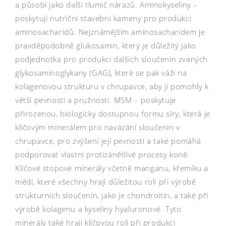
a působí jako další tlumič nárazů. Aminokyseliny –
poskytují nutriční stavební kameny pro produkci
aminosacharidů. Nejznámějším aminosacharidem je
pravděpodobně glukosamin, který je důležitý jako
podjednotka pro produkci dalších sloučenin zvaných
glykosaminoglykany (GAG), které se pak váží na
kolagenovou strukturu v chrupavce, aby jí pomohly k
větší pevnosti a pružnosti. MSM – poskytuje
přirozenou, biologicky dostupnou formu síry, která je
klíčovým minerálem pro navázání sloučenin v
chrupavce, pro zvýšení její pevnosti a také pomáhá
podporovat vlastní protizánětlivé procesy koně.
Klíčové stopové minerály včetně manganu, křemíku a
mědi, které všechny hrají důležitou roli při výrobě
strukturních sloučenin, jako je chondroitin, a také při
výrobě kolagenu a kyseliny hyaluronové. Tyto
minerály také hrají klíčovou roli při produkci