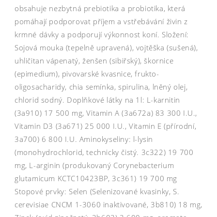
obsahuje nezbytná prebiotika a probiotika, která
pomáhají podporovat příjem a vstřebávání živin z
krmné dávky a podporují výkonnost koní. Složení:
Sojová mouka (tepelně upravená), vojtěška (sušená),
uhličitan vápenatý, ženšen (sibiřský), škornice
(epimedium), pivovarské kvasnice, frukto-
oligosacharidy, chia semínka, spirulina, lněný olej,
chlorid sodný. Doplňkové látky na 1l: L-karnitin
(3a910) 17 500 mg, Vitamin A (3a672a) 83 300 I.U.,
Vitamin D3 (3a671) 25 000 I.U., Vitamin E (přírodní,
3a700) 6 800 I.U. Aminokyseliny: l-lysin
(monohydrochlorid, technicky čistý. 3c322) 19 700
mg, L-arginin (produkovaný Corynebacterium
glutamicum KCTC10423BP, 3c361) 19 700 mg
Stopové prvky: Selen (Selenizované kvasinky, S.
cerevisiae CNCM 1-3060 inaktivované, 3b810) 18 mg,