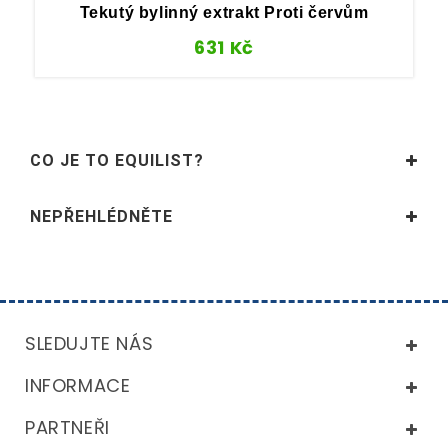
Tekutý bylinný extrakt Proti červům
D
631
Kč
CO JE TO EQUILIST?
NEPŘEHLÉDNĚTE
SLEDUJTE NÁS
INFORMACE
PARTNEŘI