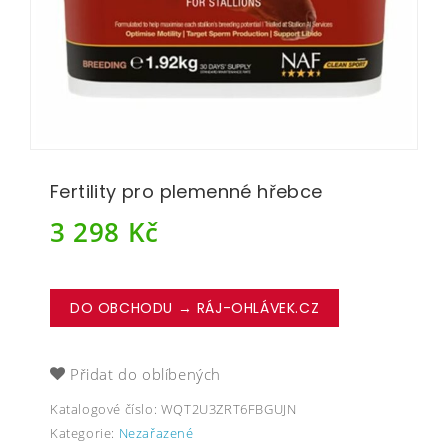
Fertility pro plemenné hřebce
3 298
Kč
DO OBCHODU → RÁJ-OHLÁVEK.CZ
Přidat do oblíbených
Katalogové číslo:
WQT2U3ZRT6FBGUJN
Kategorie:
Nezařazené