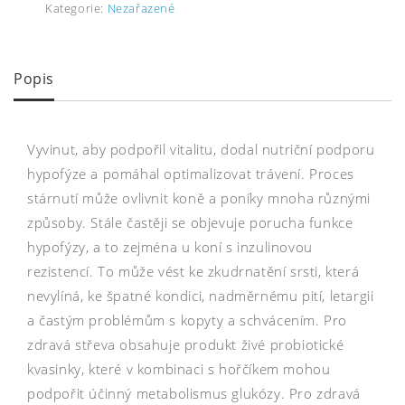
Kategorie:
Nezařazené
Popis
Vyvinut, aby podpořil vitalitu, dodal nutriční podporu
hypofýze a pomáhal optimalizovat trávení. Proces
stárnutí může ovlivnit koně a poníky mnoha různými
způsoby. Stále častěji se objevuje porucha funkce
hypofýzy, a to zejména u koní s inzulinovou
rezistencí. To může vést ke zkudrnatění srsti, která
nevylíná, ke špatné kondici, nadměrnému pití, letargii
a častým problémům s kopyty a schvácením. Pro
zdravá střeva obsahuje produkt živé probiotické
kvasinky, které v kombinaci s hořčíkem mohou
podpořit účinný metabolismus glukózy. Pro zdravá