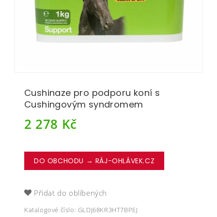
Cushinaze pro podporu koní s
Cushingovým syndromem
2 278
Kč
DO OBCHODU → RÁJ-OHLÁVEK.CZ
Přidat do oblíbených
Katalogové číslo:
GLDJ68KR3HT7BPEJ