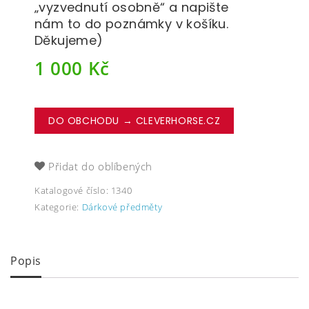
„vyzvednutí osobně“ a napište
nám to do poznámky v košíku.
Děkujeme)
1 000
Kč
DO OBCHODU → CLEVERHORSE.CZ
Přidat do oblíbených
Katalogové číslo:
1340
Kategorie:
Dárkové předměty
Popis