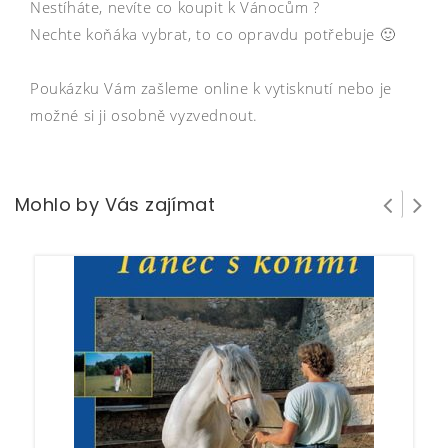
Nestíháte, nevíte co koupit k Vánocům ?
Nechte koňáka vybrat, to co opravdu potřebuje 🙂
Poukázku Vám zašleme online k vytisknutí nebo je
možné si ji osobně vyzvednout.
Mohlo by Vás zajímat