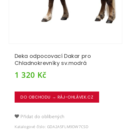
Deka odpocovací Dakar pro
Chladnokrevníky sv.modrá
1 320
Kč
DO OBCHODU → RÁJ-OHLÁVEK.CZ
Přidat do oblíbených
Katalogové číslo:
GDA2A5FLM9DW7CSD