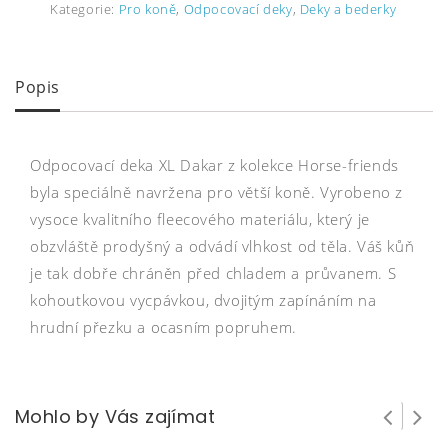
Kategorie:
Pro koně
,
Odpocovací deky
,
Deky a bederky
Popis
Odpocovací deka XL Dakar z kolekce Horse-friends
byla speciálně navržena pro větší koně. Vyrobeno z
vysoce kvalitního fleecového materiálu, který je
obzvláště prodyšný a odvádí vlhkost od těla. Váš kůň
je tak dobře chráněn před chladem a průvanem. S
kohoutkovou vycpávkou, dvojitým zapínáním na
hrudní přezku a ocasním popruhem.
Mohlo by Vás zajímat