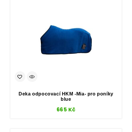
Deka odpocovací HKM -Mia- pro poníky
blue
665
Kč