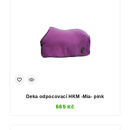
Deka odpocovací HKM -Mia- pink
665
Kč