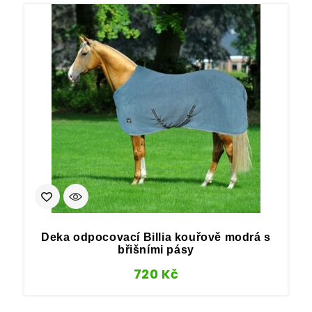
Deka odpocovací Billia kouřově modrá s
břišními pásy
720
Kč