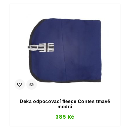
Deka odpocovací fleece Contes tmavě
modrá
385
Kč