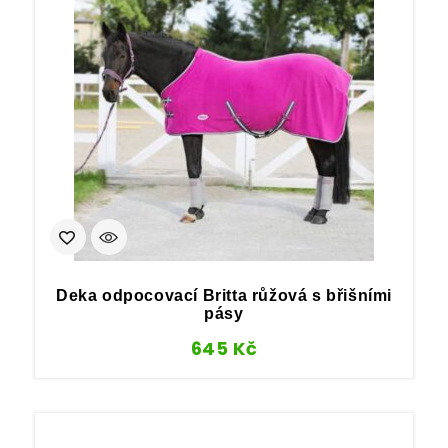
Deka odpocovací Britta růžová s břišními
pásy
645
Kč