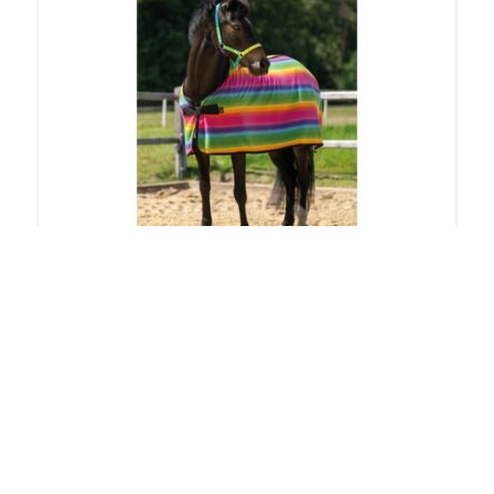
Deka odpocovací HKM duhová
554
Kč