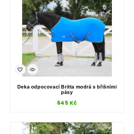
Deka odpocovací Britta modrá s břišními
pásy
645
Kč