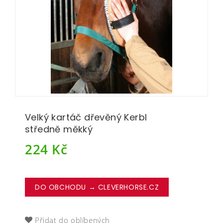
Velký kartáč dřevěný Kerbl
středně měkký
224
Kč
DO OBCHODU → CLEVERHORSE.CZ
Přidat do oblíbených