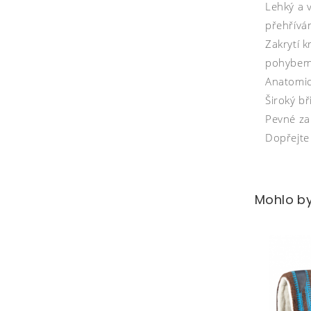
Lehký a 
přehříván
Zakrytí 
pohybem 
Anatomick
Široký b
Pevné zap
Dopřejte
Mohlo by