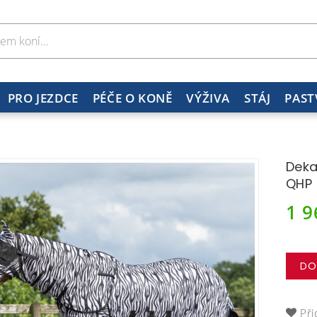
PRO JEZDCE
PÉČE O KONĚ
VÝŽIVA
STÁJ
PAST
Deka
QHP
1 
DO
Při