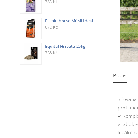
785
Kč
Fitmin horse Müsli Ideal 20kg
672
Kč
Equital Hříbata 25kg
758
Kč
Popis
Síťovaná
proti mo
✔ komple
v tabulc
ideální n