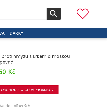
VA
DÁRKY
 proti hmyzu s krkem a maskou
 pevná
960
Kč
 OBCHODU → CLEVERHORSE.CZ
dat do oblíbených