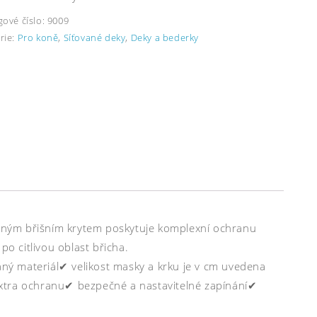
gové číslo:
9009
rie:
Pro koně
,
Síťované deky
,
Deky a bederky
eným břišním krytem poskytuje komplexní ochranu
 citlivou oblast břicha.
vaný materiál✔ velikost masky a krku je v cm uvedena
o extra ochranu✔ bezpečné a nastavitelné zapínání✔