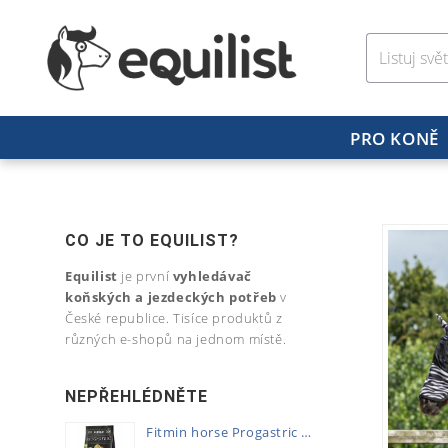
PRO KONĚ
CO JE TO EQUILIST?
Equilist
je první
vyhledávač
koňských a jezdeckých potřeb
v
České republice. Tisíce produktů z
různých e-shopů na jednom místě.
NEPŘEHLÉDNĚTE
Fitmin horse Progastric 20kg