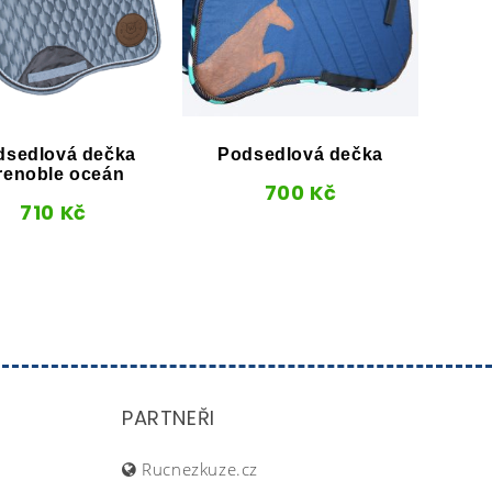
dsedlová dečka
Podsedlová dečka
Po
renoble oceán
Wald
700
Kč
710
Kč
PARTNEŘI
Rucnezkuze.cz