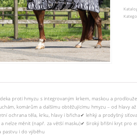
Katalo
Katego
 deka proti hmyzu s integrovaným krkem, maskou a prodlouž
uchám, komárům a dalšímu obtěžujícímu hmyzu – od hlavy až po
tní ochrana těla, krku, hlavy i břicha✔ lehký a prodyšný síťo
e a nelze měnit (např. za větší masku)✔ široký břišní kryt pr
a pastvu i do výběhu