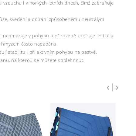
i vzduchu i v horkých letních dnech, čímž zabraňuje
 kůže, svědění a odírání způsobenému neustálým
, neomezuje v pohybu a přirozeně kopíruje linii těla.
ývá hmyzem často napadána.
jí stabilitu i při aktivním pohybu na pastvě.
ranu, na kterou se můžete spolehnout.