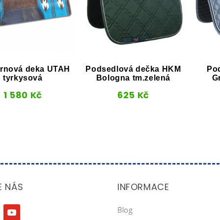
rnová deka UTAH
Podsedlová dečka HKM
Po
tyrkysová
Bologna tm.zelená
G
1 580
Kč
625
Kč
E NÁS
INFORMACE
Blog
agram
youtube