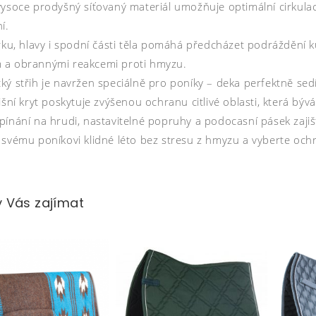
vysoce prodyšný síťovaný materiál umožňuje optimální cirkulac
í.
krku, hlavy i spodní části těla pomáhá předcházet podráždění
a obrannými reakcemi proti hmyzu.
ý střih je navržen speciálně pro poníky – deka perfektně sedí
řišní kryt poskytuje zvýšenou ochranu citlivé oblasti, která b
ínání na hrudi, nastavitelné popruhy a podocasní pásek zajišťu
 svému poníkovi klidné léto bez stresu z hmyzu a vyberte och
 Vás zajímat