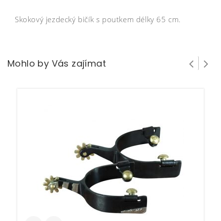
Skokový jezdecký bičík s poutkem délky 65 cm.
Mohlo by Vás zajímat