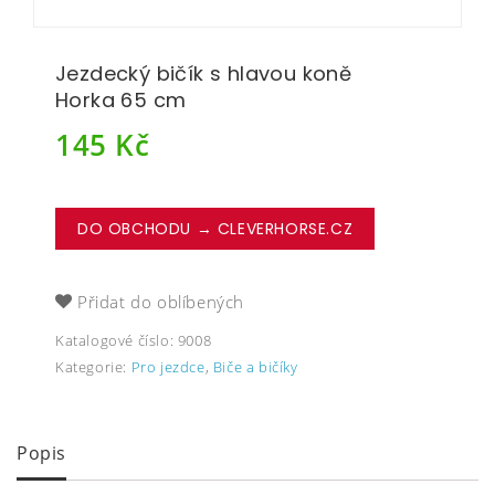
Jezdecký bičík s hlavou koně
Horka 65 cm
145
Kč
DO OBCHODU → CLEVERHORSE.CZ
Přidat do oblíbených
Katalogové číslo:
9008
Kategorie:
Pro jezdce
,
Biče a bičíky
Popis