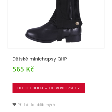
Dětské minichapsy QHP
565
Kč
DO OBCHODU → CLEVERHORSE.CZ
Přidat do oblíbených