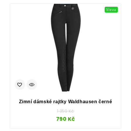
Sleva
Zimní dámské rajtky Waldhausen černé
1 350
Kč
790
Kč