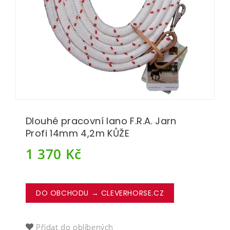
Dlouhé pracovní lano F.R.A. Jarn
Profi 14mm 4,2m KŮŽE
1 370
Kč
DO OBCHODU → CLEVERHORSE.CZ
Přidat do oblíbených