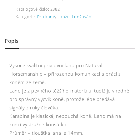
Katalogové číslo:
2882
Kategorie:
Pro koně
,
Lonže
,
Lonžování
Popis
Vysoce kvalitní pracovní lano pro Natural
Horsemanship – přirozenou komunikaci a práci s
koněm ze země.
Lano je z pevného těžšího materiálu, tudíž je vhodné
pro správný výcvik koně, protože lépe předává
signály z ruky člověka.
Karabina je klasická, nebouchá koně. Lano má na
konci výstražné kousátko.
Průměr – tloušťka lana je 14mm.