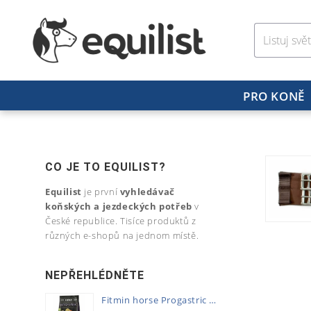
PRO KONĚ
CO JE TO EQUILIST?
Equilist
je první
vyhledávač
koňských a jezdeckých potřeb
v
České republice. Tisíce produktů z
různých e-shopů na jednom místě.
NEPŘEHLÉDNĚTE
Fitmin horse Progastric 20kg