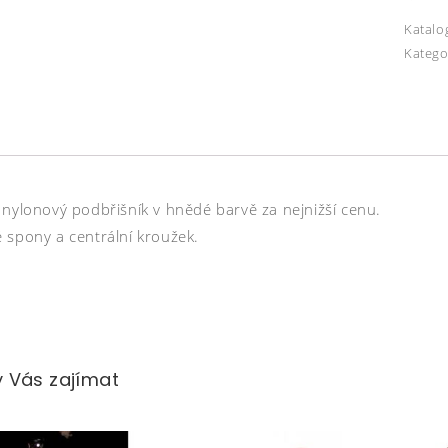
Katalo
Katego
 nylonový podbřišník v hnědé barvě za nejnižší cenu.
 spony a centrální kroužek.
 Vás zajímat