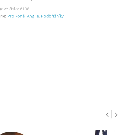
gové číslo:
6198
rie:
Pro koně
,
Anglie
,
Podbřišníky