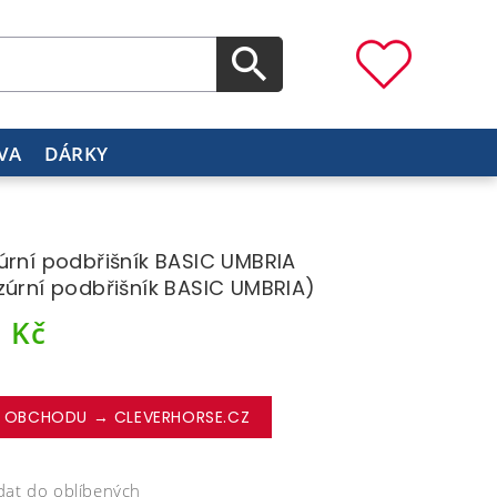
VA
DÁRKY
úrní podbřišník BASIC UMBRIA
zúrní podbřišník BASIC UMBRIA)
1
Kč
 OBCHODU → CLEVERHORSE.CZ
dat do oblíbených