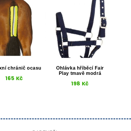
xní chránič ocasu
Ohlávka hříběcí Fair
Wes
Play tmavě modrá
165
Kč
198
Kč