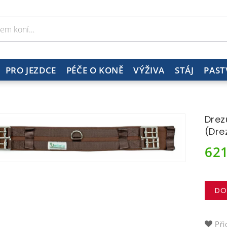
PRO JEZDCE
PÉČE O KONĚ
VÝŽIVA
STÁJ
PAST
Drez
(Dre
62
DO
Při