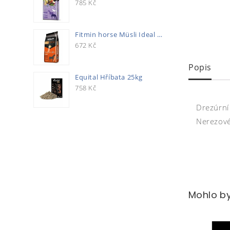
785
Kč
Fitmin horse Müsli Ideal 20kg
672
Kč
Popis
Equital Hříbata 25kg
758
Kč
Drezúrní
Nerezové
Mohlo by