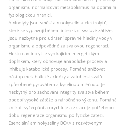
organismu normalizovat metabolismus na optimální
fyziologickou hranici.
Aminolyty jsou směsí aminokyselin a elektrolytů,
které se vyplavují během intenzivní svalové zátěže.
Jsou nezbytné pro udržení správné hladiny vody v
organismu a odpovědné za svalovou regeneraci.
Elektro-aminolyt je vynikajícím energetickým
doplňkem, který obnovuje anabolické procesy a
inhibuje katabolické procesy. Pomáhá snižovat
nástup metabolické acidózy a zatuhlost svalů
způsobené pyruvátem a kyselinou mléčnou. Je
nezbytný pro zachování integrity svalstva během
období vysoké zátěže a náročného výkonu. Pomáhá
zmírnit vyčerpání a urychluje a zkracuje potřebnou
dobu regenerace organismu po fyzické zátěži.
Esenciální aminokyseliny BCAA s rozvětveným