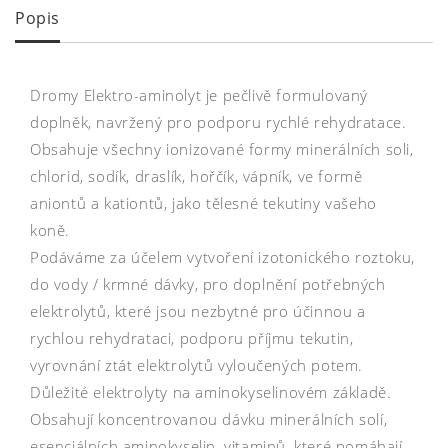
Popis
Dromy Elektro-aminolyt je pečlivě formulovaný
doplněk, navržený pro podporu rychlé rehydratace.
Obsahuje všechny ionizované formy minerálních soli,
chlorid, sodík, draslík, hořčík, vápník, ve formě
aniontů a kationtů, jako tělesné tekutiny vašeho
koně.
Podáváme za účelem vytvoření izotonického roztoku,
do vody / krmné dávky, pro doplnění potřebných
elektrolytů, které jsou nezbytné pro účinnou a
rychlou rehydrataci, podporu příjmu tekutin,
vyrovnání ztát elektrolytů vyloučených potem.
Důležité elektrolyty na aminokyselinovém základě.
Obsahují koncentrovanou dávku minerálních solí,
esenciálních aminokyselin, vitaminů, které pomáhají