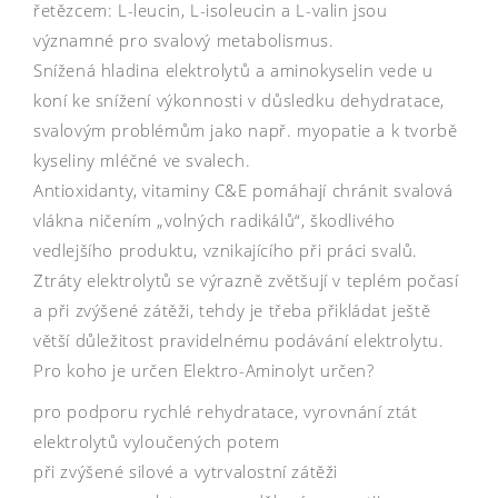
řetězcem: L-leucin, L-isoleucin a L-valin jsou
významné pro svalový metabolismus.
Snížená hladina elektrolytů a aminokyselin vede u
koní ke snížení výkonnosti v důsledku dehydratace,
svalovým problémům jako např. myopatie a k tvorbě
kyseliny mléčné ve svalech.
Antioxidanty, vitaminy C&E pomáhají chránit svalová
vlákna ničením „volných radikálů“, škodlivého
vedlejšího produktu, vznikajícího při práci svalů.
Ztráty elektrolytů se výrazně zvětšují v teplém počasí
a při zvýšené zátěži, tehdy je třeba přikládat ještě
větší důležitost pravidelnému podávání elektrolytu.
Pro koho je určen Elektro-Aminolyt určen?
pro podporu rychlé rehydratace, vyrovnání ztát
elektrolytů vyloučených potem
při zvýšené silové a vytrvalostní zátěži