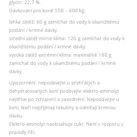
glycin: 22,7 %.
Dávkování pro koně 550 – 600 kg:
lehká zátěž: 60 g zamíchat do vody k okamžitému
podání / krmné dávky
střední zátěž mírné klima: 120 g zamíchat do vody k
okamžitému podání / krmné dávky
vysoká zátěž extrémní klima: maximálně 180 g
zamíchat do vody k okamžitému podání / krmné
dávky
Upozornění: nepodávejte u přehřátých a
dehydratovaných koní podávejte elektro-aminolyt
nejdříve po zchlazení a zavodnění. Nepodávejte u
koní, kteří nepřijímají tekutiny a odmítají krmnou
dávku.
Elektro-aminolyt neobsahuje cukr. Není v rozporu z
pravidly FEI.