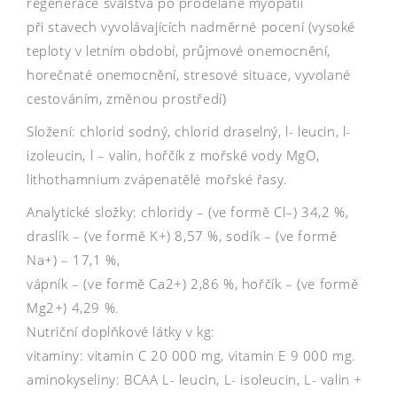
regenerace svalstva po prodělané myopatii
při stavech vyvolávajících nadměrné pocení (vysoké
teploty v letním období, průjmové onemocnění,
horečnaté onemocnění, stresové situace, vyvolané
cestováním, změnou prostředí)
Složení: chlorid sodný, chlorid draselný, l- leucin, l-
izoleucin, l – valin, hořčík z mořské vody MgO,
lithothamnium zvápenatělé mořské řasy.
Analytické složky: chloridy – (ve formě Cl–) 34,2 %,
draslík – (ve formě K+) 8,57 %, sodík – (ve formě
Na+) – 17,1 %,
vápník – (ve formě Ca2+) 2,86 %, hořčík – (ve formě
Mg2+) 4,29 %.
Nutriční doplňkové látky v kg:
vitaminy: vitamin C 20 000 mg, vitamin E 9 000 mg.
aminokyseliny: BCAA L- leucin, L- isoleucin, L- valin +